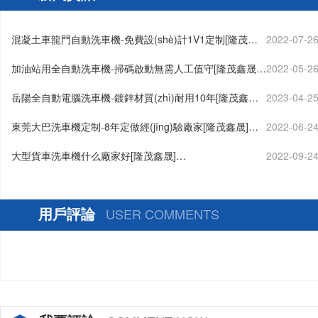
混凝土車龍門自動洗車機-免費設(shè)計1V1定制[隆茂鑫
2022-07-2
晟]…
加油站用全自動洗車機-掃碼啟動無需人工值守[隆茂鑫晟]
2022-05-2
…
岳陽全自動電腦洗車機-鍍鋅材質(zhì)耐用10年[隆茂鑫晟]
2023-04-2
…
東莞大巴洗車機定制-8年定做經(jīng)驗廠家[隆茂鑫晟]…
2022-06-2
大型貨車洗車機什么廠家好[隆茂鑫晟]…
2022-09-2
用戶評論
USER COMMENTS