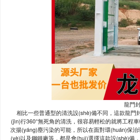
龍門
相比一些普通型的清洗設(shè)備不同，這款龍門封
(jìn)行
360°無死角的清洗，很容易輕松的就將工程車輛
次揚(yáng)塵污染的可能，所以在面對環(huán
(yè)以及鋼鐵廠等，都是會(huì)選擇這款設(shè)