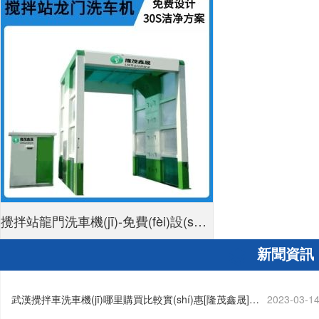
攪拌站龍門洗車機(jī)-免費(fèi)設(shè)
新聞資訊
計(jì)30S潔凈方案[隆茂鑫晟]
武漢攪拌車洗車機(jī)哪里購買比較實(shí)惠[隆茂鑫晟]…
2023-03-1