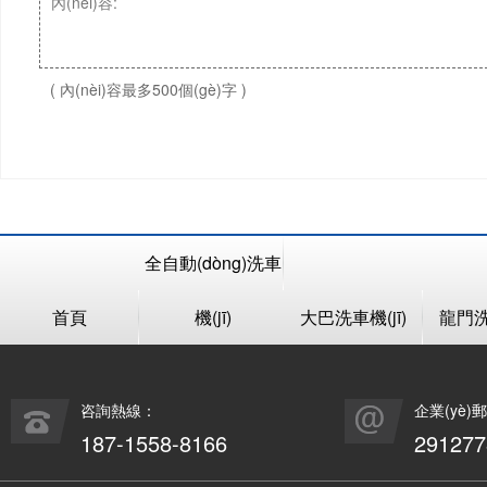
( 內(nèi)容最多500個(gè)字 )
全自動(dòng)洗車
首頁
機(jī)
大巴洗車機(jī)
龍門洗車
咨詢熱線：
企業(yè)
187-1558-8166
29127