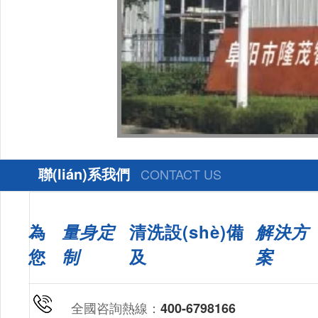
聯(lián)系我們
CONTACT US
為
量身定
清洗設(shè)備
解決方
您
制
及
案
全國咨詢熱線：
400-6798166