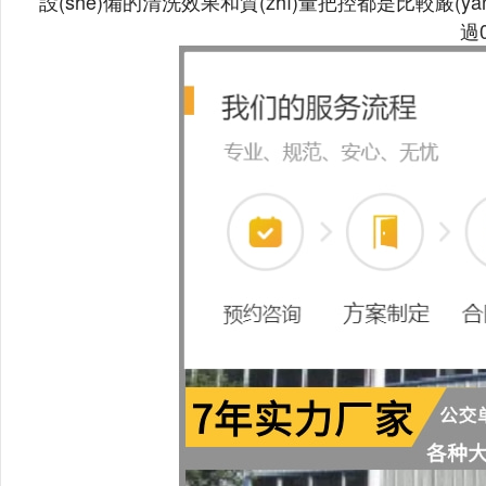
設(shè)備的清洗效果和質(zhì)量把控都是比較嚴(yá
過