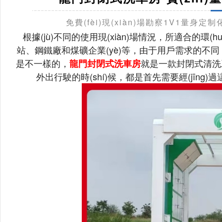
免費(fèi)現(xiàn)場勘察1V1量身定
根據(jù)不同的使用現(xiàn)場情況，所適合的環(hu
站、鋼鐵廠和煤礦企業(yè)等，由于用戶需求的
是不一樣的，
就是一款封閉式清洗工程
龍門封閉式洗車房
外出行駛的時(shí)候，都是首先需要經(jīng)過這