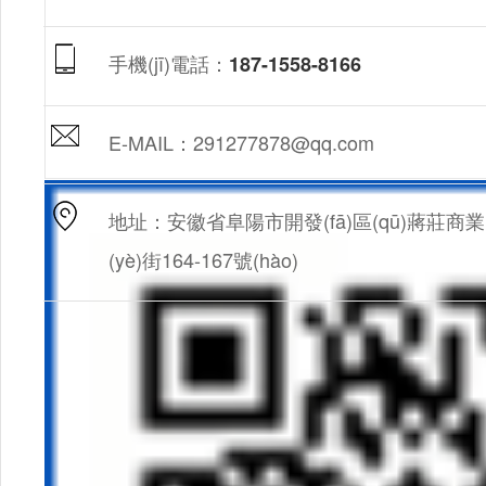
手機(jī)電話：
187-1558-8166
E-MAIL：291277878@qq.com
地址：安徽省阜陽市開發(fā)區(qū)蔣莊商業
(yè)街164-167號(hào)