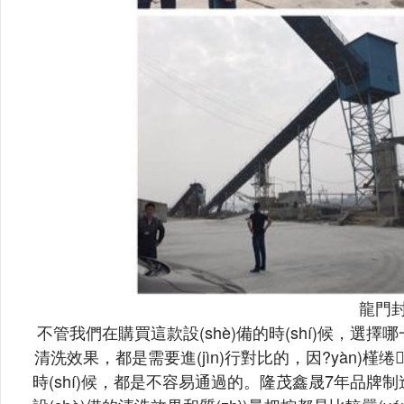
龍門
不管我們在購買這款設(shè)備的時(shí)候，選擇哪一個
清洗效果，都是需要進(jìn)行對比的，因?yàn)槿绻
時(shí)候，都是不容易通過的。隆茂鑫晟
7年品牌制造經