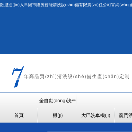
歡迎進(jìn)入阜陽市隆茂智能清洗設(shè)備有限責(zé)任公司官網(wǎng
年
高品質(zhì)清洗設(shè)備生產(chǎn)定制
全自動(dòng)洗車
首頁
機(jī)
大巴洗車機(jī)
龍門洗車