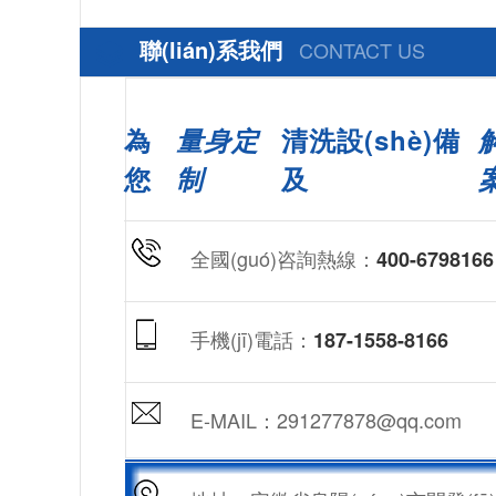
聯(lián)系我們
CONTACT US
為
量身定
清洗設(shè)備
您
制
及
全國(guó)咨詢熱線：
400-6798166
手機(jī)電話：
187-1558-8166
E-MAIL：291277878@qq.com