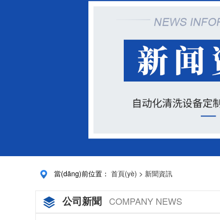
當(dāng)前位置：
首頁(yè)
>
新聞資訊
公司新聞
COMPANY NEWS