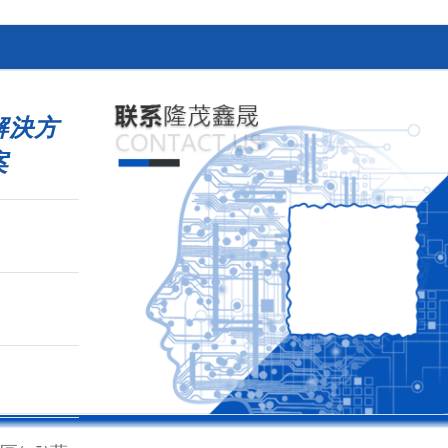
解決方
案