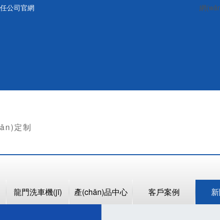
é)任公司官網
網(wǎ
hǎn)定制
龍門洗車機(jī)
產(chǎn)品中心
客戶案例
新