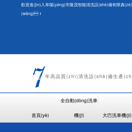
歡迎進(jìn)入阜陽(yáng)市隆茂智能清洗設(shè)備有限責(z
(wǎng)！
年
高品質(zhì)清洗設(shè)備生產(c
全自動(dòng)洗車
首頁(yè)
機(jī)
大巴洗車機(jī)