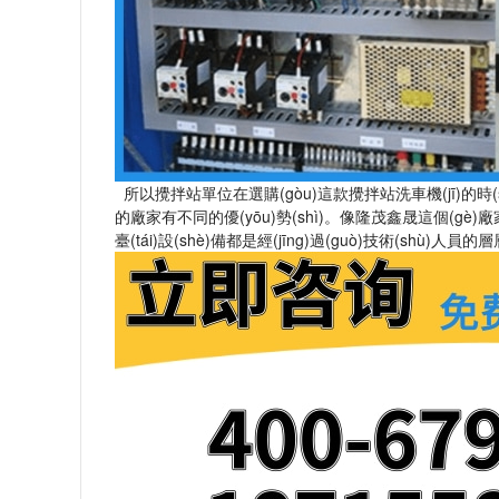
所以攪拌站單位在選購(gòu)這款攪拌站洗車機(jī)的時(shí)候
的廠家有不同的優(yōu)勢(shì)。像隆茂鑫晟這個(gè)廠家
臺(tái)設(shè)備都是經(jīng)過(guò)技術(shù)人員的層