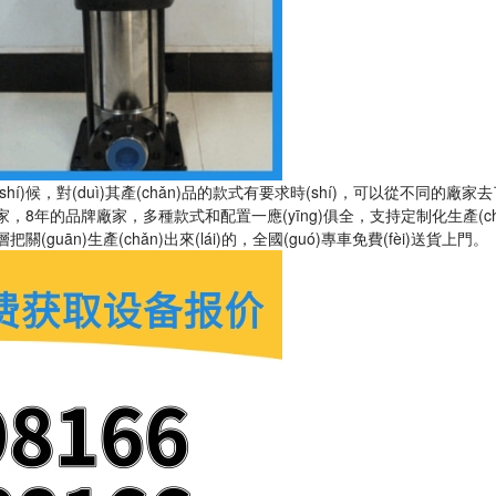
，對(duì)其產(chǎn)品的款式有要求時(shí)，可以從不同的廠家去了
，8年的品牌廠家，多種款式和配置一應(yīng)俱全，支持定制化生產(chǎ
層把關(guān)生產(chǎn)出來(lái)的，全國(guó)專車免費(fèi)送貨上門。