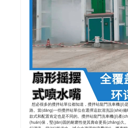
想必很多的攪拌站單位都知道，攪拌站龍門洗車機(jī)
路。當(dāng)一些攪拌站單位在選擇這款清洗設(shè)備時(
款式和配置肯定也是不同的。攪拌站龍門洗車機(jī)產(chǎ
(huán)保，堅(jiān)固的耐磨性使其壽命更長(zhǎng)