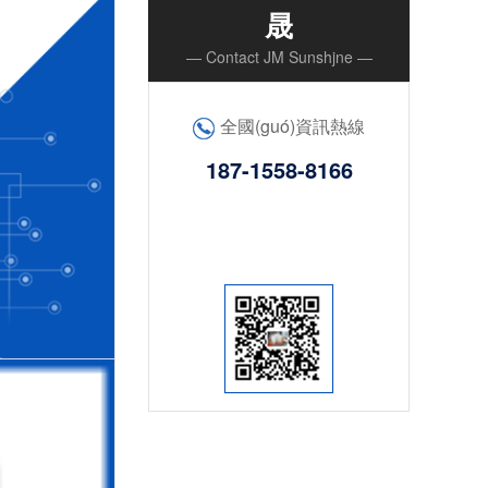
晟
— Contact JM Sunshjne —
全國(guó)資訊熱線
187-1558-8166