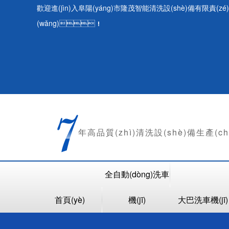
歡迎進(jìn)入阜陽(yáng)市隆茂智能清洗設(shè)備有限責(z
(wǎng)！
年
高品質(zhì)清洗設(shè)備生產(c
全自動(dòng)洗車
首頁(yè)
機(jī)
大巴洗車機(jī)