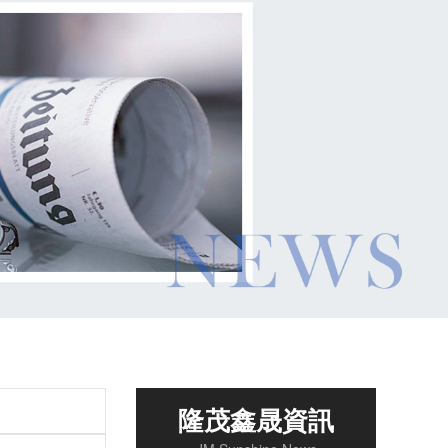
隆茂鑫晟資訊