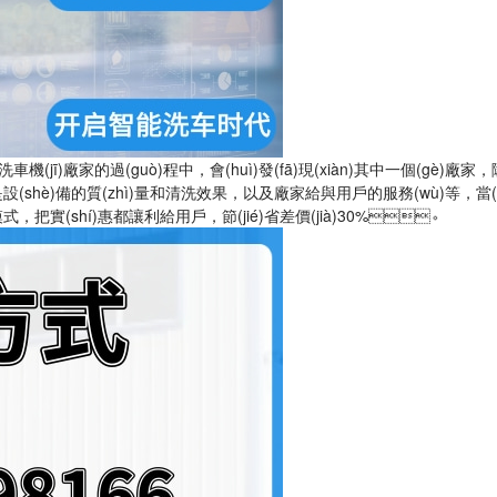
jī)廠家的過(guò)程中，會(huì)發(fā)現(xiàn)其中一個(gè)廠家
(shè)備的質(zhì)量和清洗效果，以及廠家給與用戶的服務(wù)等，當(
，把實(shí)惠都讓利給用戶，節(jié)省差價(jià)30%。