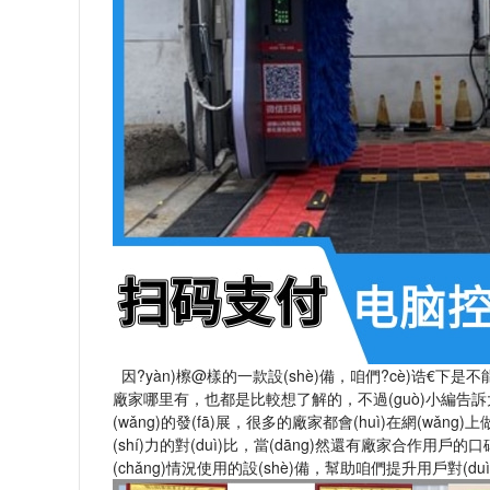
因?yàn)檫@樣的一款設(shè)備，咱們?cè)诰€下是不
廠家哪里有，也都是比較想了解的，不過(guò)小編告訴大家
(wǎng)的發(fā)展，很多的廠家都會(huì)在網(wǎng)
(shí)力的對(duì)比，當(dāng)然還有廠家合作用戶的
(chǎng)情況使用的設(shè)備，幫助咱們提升用戶對(d