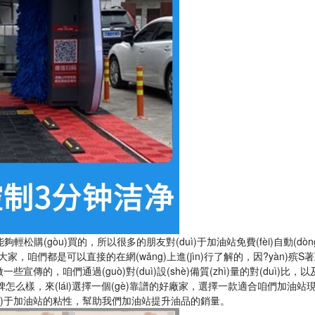
能夠輕松購(gòu)買的，所以很多的朋友對(duì)于加油站免費(fèi)自動(dòng)
，咱們都是可以直接的在網(wǎng)上進(jìn)行了解的，因?yàn)殡S著互
上做一些宣傳的，咱們通過(guò)對(duì)設(shè)備質(zhì)量的對(duì)比
口碑怎么樣，來(lái)選擇一個(gè)靠譜的好廠家，選擇一款適合咱們加油站現(
uì)于加油站的粘性，幫助我們加油站提升油品的銷量。