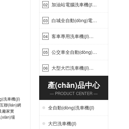
[隆茂鑫晟]
加油站電腦洗車機(jī)
02
價(jià)格怎么樣[隆茂鑫
晟]
白城全自動(dòng)電腦
03
洗車機(jī)-ADV防凍冬
季正常使用[隆茂鑫晟]
客車專用洗車機(jī)哪
04
家的好[隆茂鑫晟]
公交車全自動(dòng)大
05
型洗車機(jī)什么價(jià)
錢[隆茂鑫晟]
大型大巴洗車機(jī)價
06
(jià)錢怎么樣[隆茂鑫
晟]
產(chǎn)品中心
— PRODUCT CENTER —
洗車機(jī)
聯(lián)網
全自動(dòng)洗車機(jī)
，以及廠家實
xiàn)場
大巴洗車機(jī)