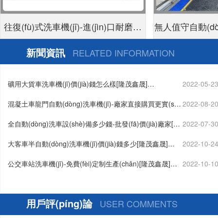
往復(fù)式洗車機(jī)-進(jìn)口耐磨泡
無人值守自動(dòn
面刷不傷車漆[隆茂鑫晟]
付24小時(shí)
新聞資訊
RELATED INFORMATION
礦用大貨車洗車機(jī)價(jià)錢怎么樣[隆茂鑫晟]…
2022-05-2
混凝土車龍門自動(dòng)洗車機(jī)-廠家直接購買更實(shí)
2022-08-2
惠[隆茂鑫晟]…
全自動(dòng)洗車設(shè)備多少錢-批發(fā)價(jià)廠家[隆
2022-07-3
茂鑫晟]…
大客車半自動(dòng)洗車機(jī)價(jià)錢多少[隆茂鑫晟]…
2022-10-2
公交車站洗車機(jī)-免費(fèi)定制生產(chǎn)[隆茂鑫晟]…
2022-10-1
用戶評(píng)論
USER COMMENTS