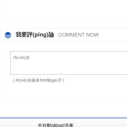
我要評(píng)論
COMMENT NOW
( 內(nèi)容最多500個(gè)字 )
全自動(dòng)洗車