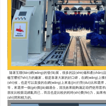
隨著互聯(lián)網(wǎng)的發(fā)展，很多的設(shè)備和產(chǎn)品
楹芏嘤袑?shí)力的廠家，都是靠著大家的好口碑，在網(wǎng)上獲得一些好
(shí)候，也是可以直接的在網(wǎng)上來進(jìn)行對(duì)比和選
等，來選擇一個(gè)價(jià)錢適合，清洗效果能夠滿足咱們使用需求的設
朋友比較眼花繚亂而已，而且也是比較的耗時(shí)費(fèi)力，如果有
(shí)間和精力的。