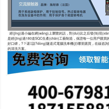
經(jīng)過小編在網(wǎng)上瀏覽的話，對(duì)比之后發(fā)現
是經(jīng)過180道SQC生產(chǎn)工藝制造，保證每一位用戶購買的設
好口碑，?？谌詣?dòng)隧道式電腦洗車機(jī)哪里購買，在線咨詢隆茂鑫晟
的清洗方案。