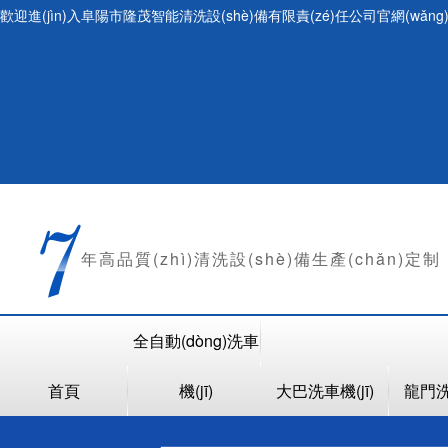
歡迎進(jìn)入阜陽市隆茂智能清洗設(shè)備有限責(zé)任公司官網(wǎng
年
高品質(zhì)清洗設(shè)備生產(chǎn)定制
全自動(dòng)洗車
首頁
機(jī)
大巴洗車機(jī)
龍門洗車