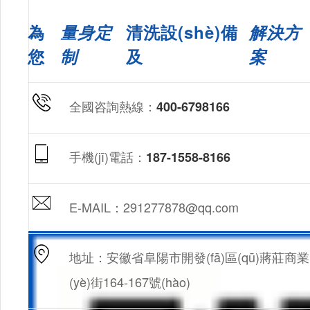
為
量身定
清洗設(shè)備
解決方
您
制
及
案
全國咨詢熱線：
400-6798166
手機(jī)電話：
187-1558-8166
E-MAIL：291277878@qq.com
地址：安徽省阜陽市開發(fā)區(qū)蔣莊商業
(yè)街164-167號(hào)