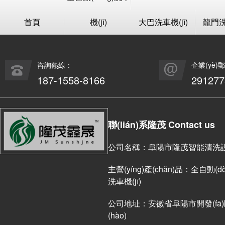
首頁
機(jī)
大巴洗車機(jī)
龍門洗車
咨詢熱線：
企業(yè)
187-1558-8166
29127
聯(lián)系隆茂 Contact us
公司名稱：阜陽市隆茂智能清洗設(s
主營(yíng)產(chǎn)品：全自動(dòn
洗車機(jī)
公司地址：安徽省阜陽市開發(fā)區(
(hào)