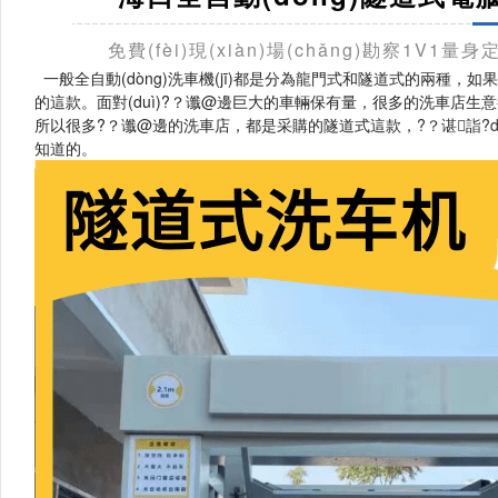
免費(fèi)現(xiàn)場(chǎng)勘察1V1量
一般全自動(dòng)洗車機(jī)都是分為龍門式和隧道式的兩種
的這款。面對(duì)?？谶@邊巨大的車輛保有量，很多的洗車店生意都是比較好的
所以很多?？谶@邊的洗車店，都是采購的隧道式這款，
?？谌詣
知道的。