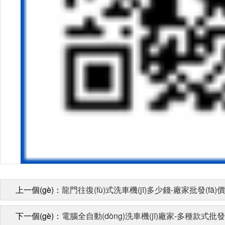
上一個(gè)：
龍門往復(fù)式洗車機(jī)多少錢-廠家批發(fā)價(
下一個(gè)：
電腦全自動(dòng)洗車機(jī)廠家-多種款式批發(fā