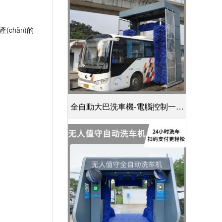
chǎn)的
全自動大巴洗車機-電腦控制一鍵
啟動清洗[隆茂鑫晟]