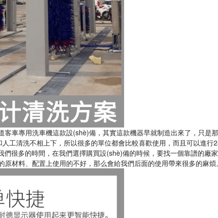
用洗車機這款設(shè)備，其實這款機器早就制造出來了，只
果和人工清洗不相上下，所以很多的單位都會比較喜歡使用，而且可以進行
é)省我們很多的時間，在我們選擇購買設(shè)備的時候，要找一個靠譜的廠
原材料、配置上使用的不好，那么會給我們后面的使用帶來很多的麻煩