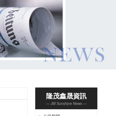
隆茂鑫晟資訊
— JM Sunshjne News —