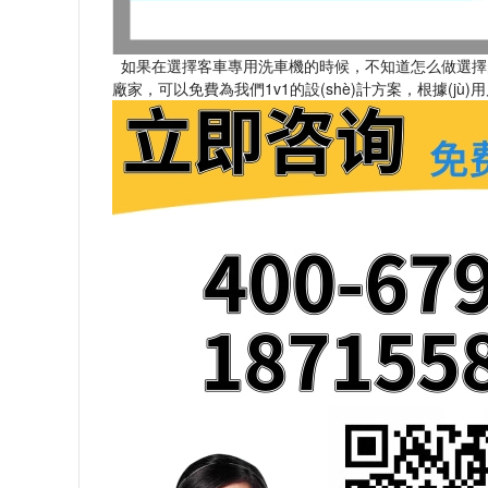
如果在選擇客車專用洗車機的時候，不知道怎么做選擇
廠家，可以免費為我們1v1的設(shè)計方案，根據(