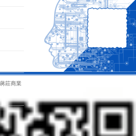
)蔣莊商業