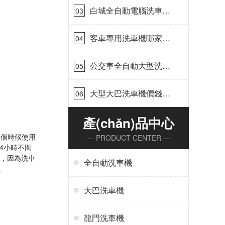
白城全自動電腦洗車
03
機-ADV防凍冬季正常
使用[隆茂鑫晟]
客車專用洗車機哪家的
04
好[隆茂鑫晟]
公交車全自動大型洗車
05
機什么價錢[隆茂鑫晟]
大型大巴洗車機價錢怎
06
么樣[隆茂鑫晟]
產(chǎn)品中心
是那個時候使用
— PRODUCT CENTER —
24小時不間
家，因為洗車
全自動洗車機
。
大巴洗車機
龍門洗車機