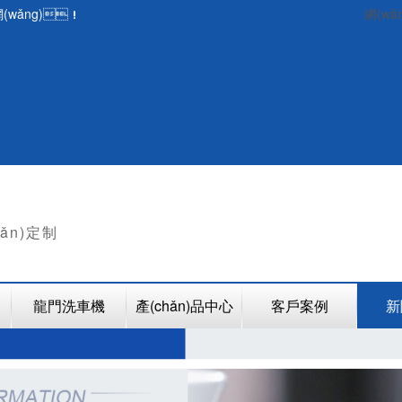
wǎng)！
網(wǎ
hǎn)定制
龍門洗車機
產(chǎn)品中心
客戶案例
新