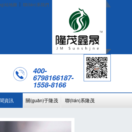
ng)站地圖
聯(lián)系我們
400-
6798166
187-
1558-8166
聞資訊
關(guān)于隆茂
聯(lián)系隆茂