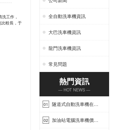
公司新聞
全自動洗車機資訊
清洗工作，
長，于
。
大巴洗車機資訊
龍門洗車機資訊
常見問題
熱門資訊
— HOT NEWS —
隧道式自動洗車機在哪
01
里購買[隆茂鑫晟]
加油站電腦洗車機價格
02
怎么樣[隆茂鑫晟]