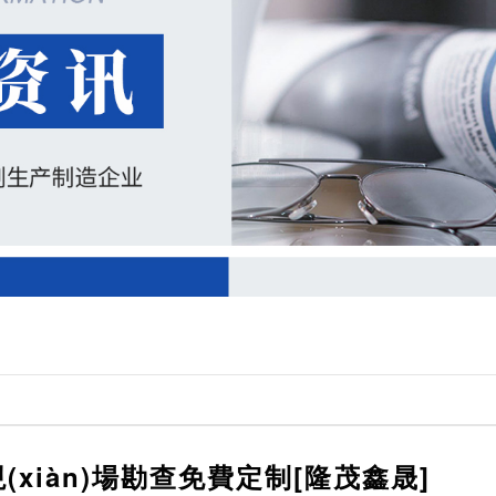
(xiàn)場勘查免費定制[隆茂鑫晟]