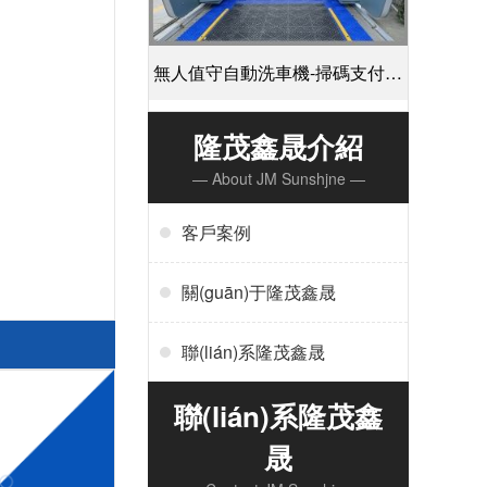
無人值守自動洗車機-掃碼支付24
小時不停機洗車[隆茂鑫晟]
隆茂鑫晟介紹
— About JM Sunshjne —
客戶案例
關(guān)于隆茂鑫晟
聯(lián)系隆茂鑫晟
聯(lián)系隆茂鑫
晟