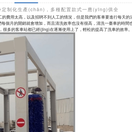
身定制化生產(chǎn)，多種配置款式一應(yīng)俱全
工的費用太高，以及招聘不到人工的情況，但是我們的客車要進行每天的
開銷就會增加，而且清洗效率也沒有很高，清洗一臺車的時間也比較
，很多的客車站都已經(jīng)在逐漸使用上了，輕松的提高了洗車的效率