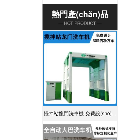
熱門產(chǎn)品
— HOT PRODUCT —
攪拌站龍門洗車機-免費設(shè)計
30S潔凈方案[隆茂鑫晟]