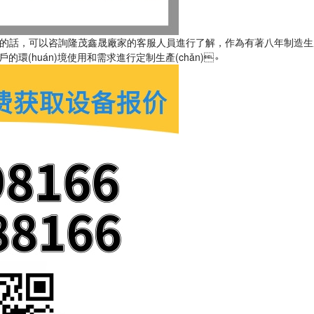
的話，可以咨詢隆茂鑫晟廠家的客服人員進行了解，作為有著八年制造生產(
jù)用戶的環(huán)境使用和需求進行定制生產(chǎn)。