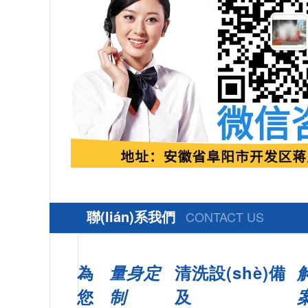
聯(lián)系我們
CONTACT US
為
量身定
清洗設(shè)備
您
制
及