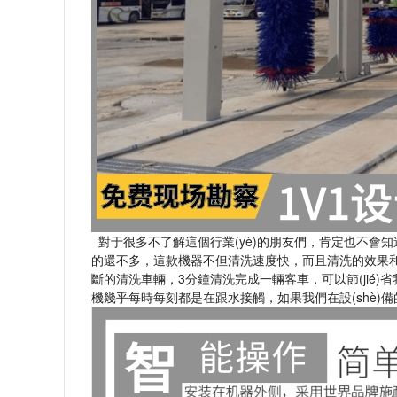
對于很多不了解這個行業(yè)的朋友們，肯定也不會知道客車專
的還不多，這款機器不但清洗速度快，而且清洗的效
斷的清洗車輛，3分鐘清洗完成一輛客車，可以節(ji
機幾乎每時每刻都是在跟水接觸，如果我們在設(shè)備的