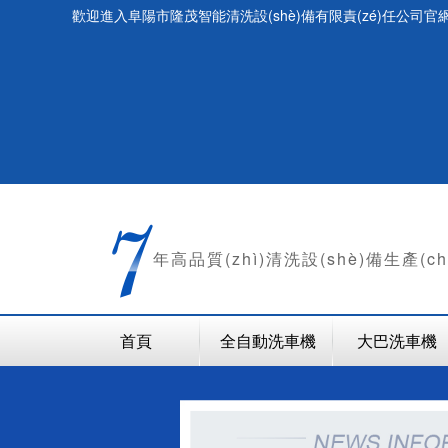
歡迎進入阜陽市隆茂智能清洗設(shè)備有限責(zé)任公司官網(
年
高品質(zhì)清洗設(shè)備生產(c
首頁
全自動洗車機
大巴洗車機