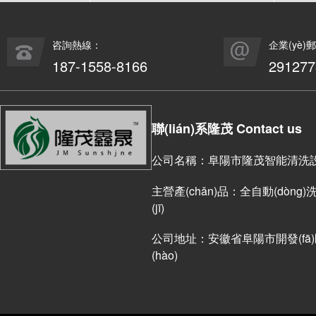
咨詢熱線：
企業(yè)
187-1558-8166
29127
聯(lián)系隆茂 Contact us
公司名稱：阜陽市隆茂智能清洗設(s
主營產(chǎn)品：全自動(dòng)洗車
(jī)
公司地址：安徽省阜陽市開發(fā)區(
(hào)