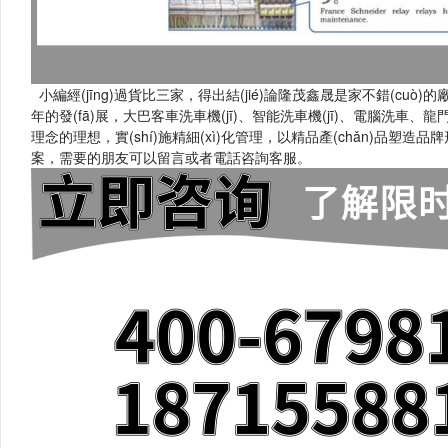
小編經(jīng)過貨比三家，得出結(jié)論隆茂鑫晟是家不錯(cuò)的
年的發(fā)展，大巴客車洗車機(jī)、智能洗車機(jī)、電腦洗車、龍
理念的理想，實(shí)施精細(xì)化管理，以精品產(chǎn)品塑
案，需要的朋友可以留言或者電話咨詢客服。