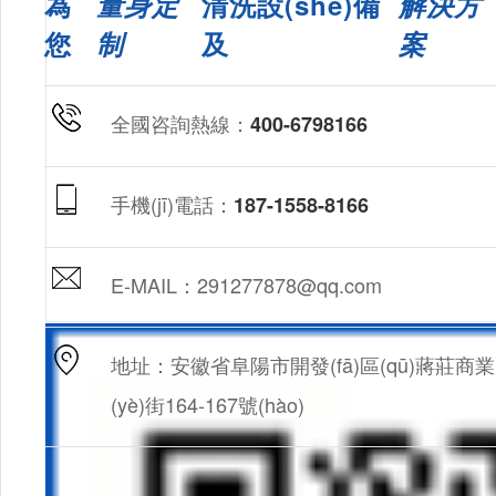
為
量身定
清洗設(shè)備
解決方
您
制
及
案
全國咨詢熱線：
400-6798166
手機(jī)電話：
187-1558-8166
E-MAIL：291277878@qq.com
地址：安徽省阜陽市開發(fā)區(qū)蔣莊商業
(yè)街164-167號(hào)