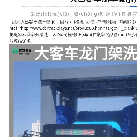
免費(fèi)現(xiàn)場(chǎng)勘察1V1量
說到大巴客車洗車機(jī)，因?yàn)槿珖际怯写蟀蛙嚨模窜嚈C(jī
href="http://www.cbrtrackdays.net/product/6.html" target="_blank"
把廠家和商家分清楚，因?yàn)槿绻F(xiàn)在廠家的話會(huì)至少
服務(wù)多。