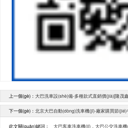
上一個(gè)：
大巴洗車設(shè)備-多種款式直銷價(jià)[隆茂鑫
下一個(gè)：
北京大巴自動(dòng)洗車機(jī)-廠家購買節(jié)
此文關(guān)鍵詞：
大巴客車洗車機(jī)，大巴公交洗車機(j