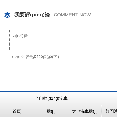
我要評(píng)論
COMMENT NOW
( 內(nèi)容最多500個(gè)字 )
全自動(dòng)洗車
首頁
機(jī)
大巴洗車機(jī)
龍門洗車