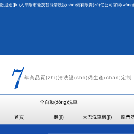
歡迎進(jìn)入阜陽市隆茂智能清洗設(shè)備有限責(zé)任公司官網(wǎng
年
高品質(zhì)清洗設(shè)備生產(chǎn)定制
全自動(dòng)洗車
首頁
機(jī)
大巴洗車機(jī)
龍門洗車