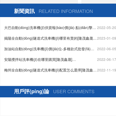
惠[隆茂鑫晟]
新聞資訊
RELATED INFORMATION
大巴自動(dòng)洗車機(jī)供貨報(bào)價(jià)-點(diǎn)擊了
2022-05-2
解[隆茂鑫晟]…
揭陽全自動(dòng)隧道式洗車機(jī)哪里有賣的[隆茂鑫晟]
2023-01-0
…
加油站自動(dòng)洗車機(jī)價(jià)位-多種款式批發(fā)價
2022-06-0
(jià)[隆茂鑫晟]…
安陽攪拌站洗車機(jī)在哪里購買[隆茂鑫晟]…
2022-06-1
梅州全自動(dòng)隧道式洗車機(jī)配置怎么選擇[隆茂鑫
2022-11-1
晟]…
用戶評(píng)論
USER COMMENTS