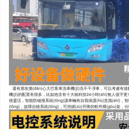
還有朋友擔(dān)心大巴客車洗車機(jī)洗不干凈車，可以考慮有接觸
機(jī)的配置有很多，比如他含有十大核科技24小時(shí)無人值守更省心，
很靈活，智能防碰撞系統(tǒng)讓車輛有自我保護(hù)意識(shí)，智能
(tǒng)，故障自檢系統(tǒng)，可持續(xù)升降的軟件構(gòu)架，分區