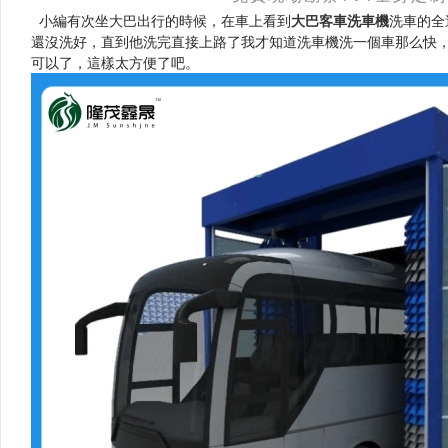
小編有次坐大巴出行的時候，在車上看到
大巴客車洗車機
洗車的全
還沒洗好，直到他洗完直接上路了我才知道洗車機洗一個車那么快，小
可以了，這樣太方便了吧。