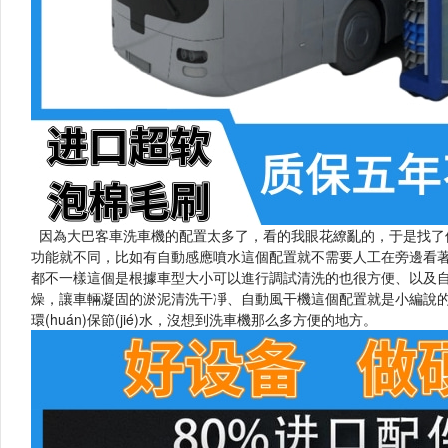
因為大巴客車洗車機的配置太多了，看的我眼花繚亂的，于是找了個客
功能就不同，比如有自動感應噴水這個配置就不需要人工在旁邊看著啟動了
都不一樣這個是根據車型大小可以進行調試清洗的也很方便、以及自動噴灑
燥，讓車輛凝固的淤泥清洗干凈、自動風干機這個配置就是小編說的洗完
環(huán)保節(jié)水，沒想到洗車機那么多方便的地方。