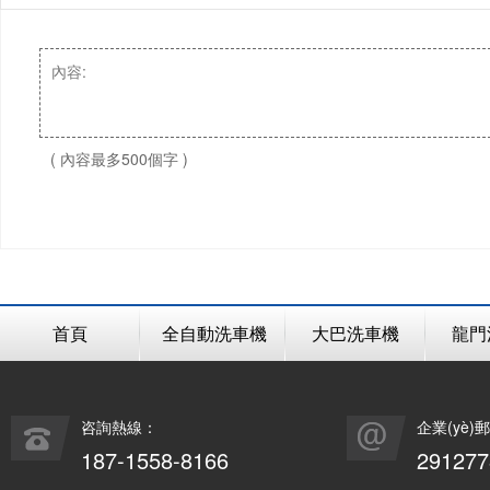
( 內容最多500個字 )
首頁
全自動洗車機
大巴洗車機
龍門
咨詢熱線：
企業(yè)
187-1558-8166
29127