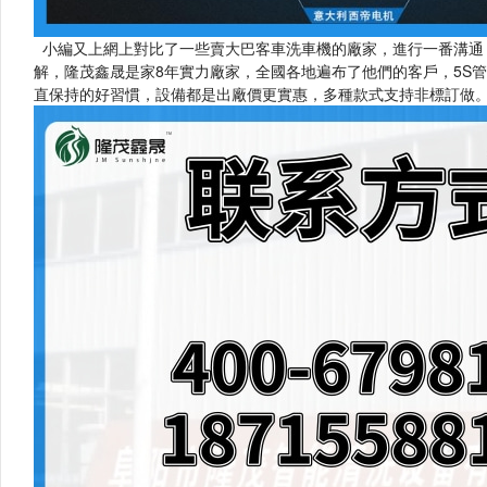
小編又上網上對比了一些賣大巴客車洗車機的廠家，進行一番溝通，發(
解，隆茂鑫晟是家8年實力廠家，全國各地遍布了他們的客戶，5S
直保持的好習慣，設備都是出廠價更實惠，多種款式支持非標訂做