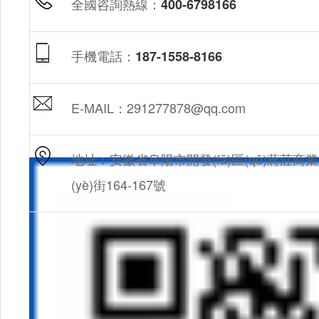
全國咨詢熱線：
400-6798166
手機電話：
187-1558-8166
E-MAIL：291277878@qq.com
地址：安徽省阜陽市開發(fā)區(qū)蔣莊商業
(yè)街164-167號