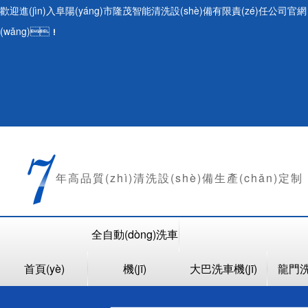
歡迎進(jìn)入阜陽(yáng)市隆茂智能清洗設(shè)備有限責(zé)任公司官網
(wǎng)！
年
高品質(zhì)清洗設(shè)備生產(chǎn)定制
全自動(dòng)洗車
首頁(yè)
機(jī)
大巴洗車機(jī)
龍門洗車