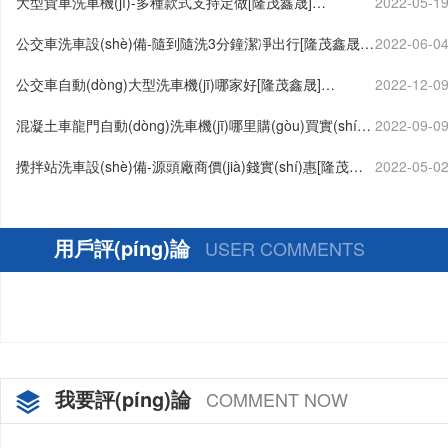
大型貨車洗車機(jī)-多種款式支持定做[隆茂鑫晟]…
2022-05-1
公交車洗車設(shè)備-隨到隨洗3分鐘潔凈出行[隆茂鑫晟]
2022-06-0
…
公交車自動(dòng)大型洗車機(jī)哪家好[隆茂鑫晟]…
2022-12-0
混凝土車龍門自動(dòng)洗車機(jī)哪里購(gòu)買實(shí)
2022-09-0
惠[隆茂鑫晟]…
攪拌站洗車設(shè)備-源頭廠商價(jià)錢實(shí)惠[隆茂鑫
2022-05-0
晟]…
用戶評(píng)論
USER COMMENTS
我要評(píng)論
COMMENT NOW