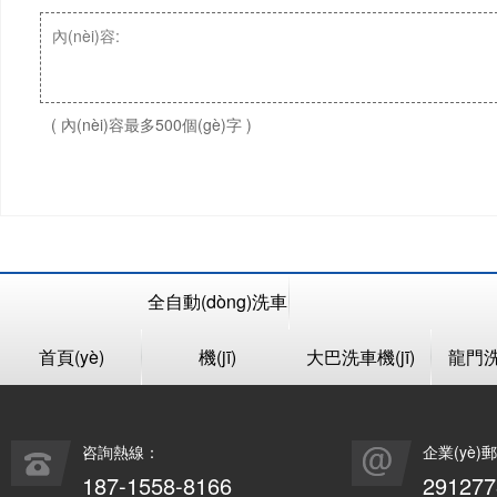
( 內(nèi)容最多500個(gè)字 )
全自動(dòng)洗車
首頁(yè)
機(jī)
大巴洗車機(jī)
龍門洗車
咨詢熱線：
企業(yè)
187-1558-8166
29127