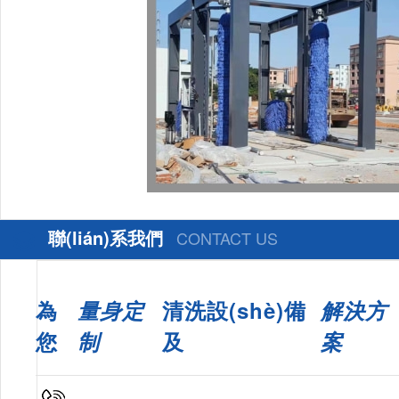
聯(lián)系我們
CONTACT US
為
量身定
清洗設(shè)備
解決方
您
制
及
案