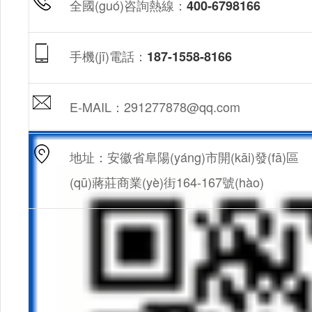
全國(guó)咨詢熱線：
400-6798166
手機(jī)電話：
187-1558-8166
E-MAIL：291277878@qq.com
地址：安徽省阜陽(yáng)市開(kāi)發(fā)區
(qū)蔣莊商業(yè)街164-167號(hào)