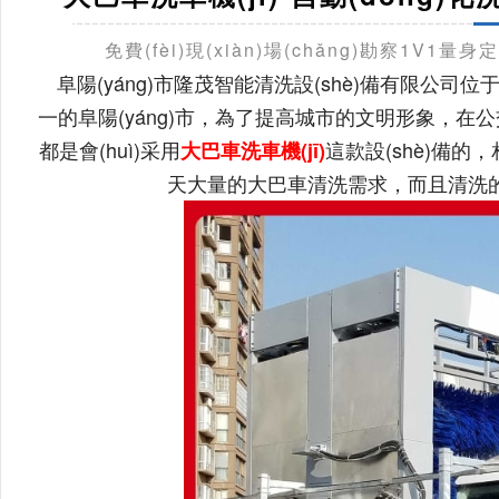
免費(fèi)現(xiàn)場(chǎng)勘察1V1量身
阜陽(yáng)市隆茂智能清洗設(shè)備有限公司位
一的阜陽(yáng)市，為了提高城市的文明形象，在公交客運(
都是會(huì)采用
這款設(shè)備的
大巴車洗車機(jī)
天大量的大巴車清洗需求，而且清洗的潔