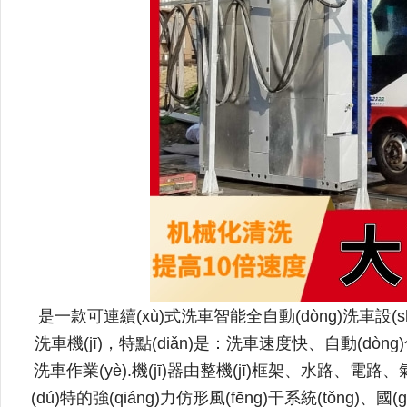
是一款可連續(xù)式洗車智能全自動(dòng)洗車設(shè
洗車機(jī)，特點(diǎn)是：洗車速度快、自動(dòng)
洗車作業(yè)
.
機(jī)器由整機(jī)框架、水路、電路
(dú)特的強(qiáng)力仿形風(fēng)干系統(tǒng)