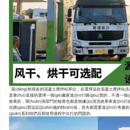
當(dāng)然很多的混凝土攪拌站單位，在選擇這款混凝土攪拌站洗車臺(tái)設
是會(huì)直接的選擇一個(gè)廠家進(jìn)行購(gòu)買的，不過
效果的，環(huán)保部門的檢查也都是根據(jù)清洗效果來進(jìn)行
在購(gòu)買這款設(shè)備的時(shí)候，首先都需要進(jìn)行考慮的，
(guān)系到咱們后期使用過程中出行的問題的。