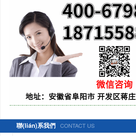
聯(lián)系我們
CONTACT US