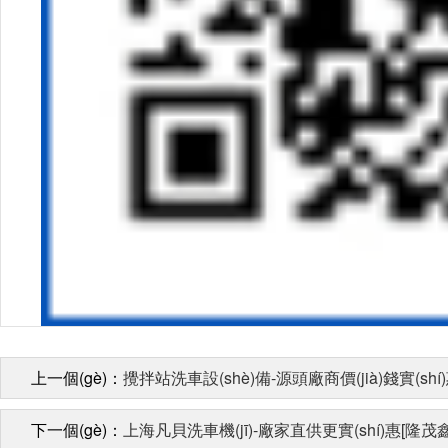
上一個(gè)：
攪拌站洗車設(shè)備-源頭廠商價(jià)錢實(shí
下一個(gè)：
上海凡貝洗車機(jī)-廠家直供更實(shí)惠[隆茂