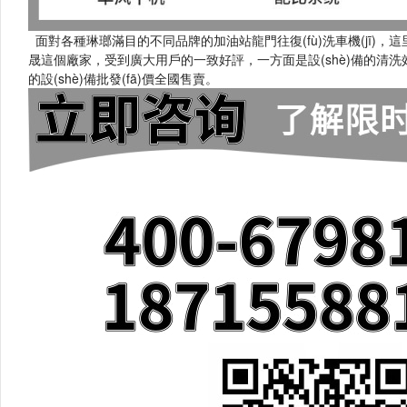
面對各種琳瑯滿目的不同品牌的加油站龍門往復(fù)洗車機(jī)，這里小編告訴
晟這個廠家，受到廣大用戶的一致好評，一方面是設(shè)備的清洗效
的設(shè)備批發(fā)價全國售賣。