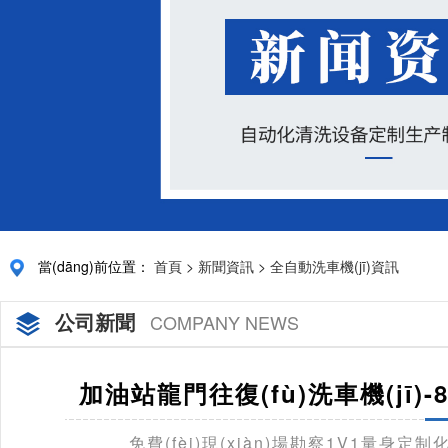
當(dāng)前位置：
首頁
>
新聞資訊
>
全自動洗車機(jī)資訊
公司新聞
COMPANY NEWS
加油站龍門往復(fù)洗車機(jī)
免費(fèi)現(xiàn)場勘察1V1量身定制化