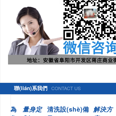
聯(lián)系我們
CONTACT US
為
量身定
清洗設(shè)備
解決方