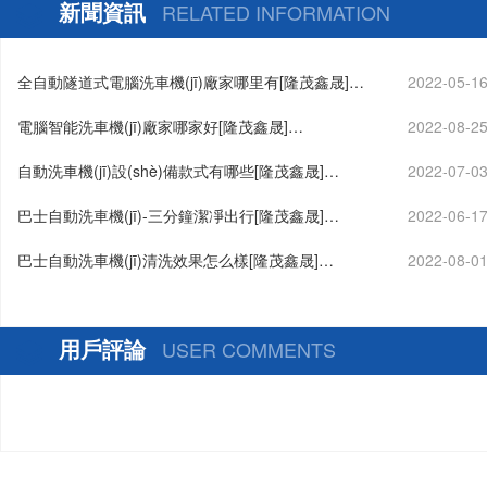
面刷不傷車漆[隆茂鑫晟]
小時不停機(j
新聞資訊
RELATED INFORMATION
全自動隧道式電腦洗車機(jī)廠家哪里有[隆茂鑫晟]…
2022-05-1
電腦智能洗車機(jī)廠家哪家好[隆茂鑫晟]…
2022-08-2
自動洗車機(jī)設(shè)備款式有哪些[隆茂鑫晟]…
2022-07-0
巴士自動洗車機(jī)-三分鐘潔凈出行[隆茂鑫晟]…
2022-06-1
巴士自動洗車機(jī)清洗效果怎么樣[隆茂鑫晟]…
2022-08-0
用戶評論
USER COMMENTS