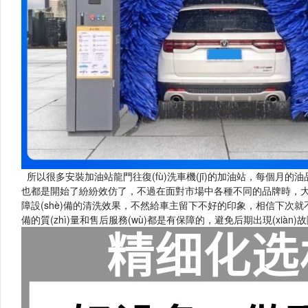
所以很多安裝加油站龍門往復(fù)洗車機(jī)的加油站，每個月的油
也都是開始了紛紛效仿了，不過在面對市場中各種不同的品牌時，大家都
障設(shè)備的清洗效果，不然給車主留下不好的印象，相信下次就不會再來
備的質(zhì)量和售后服務(wù)都是有保障的，避免后期出現(xiàn)故障