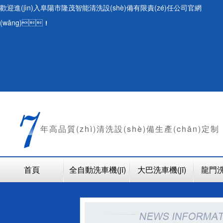
歡迎進(jìn)入阜陽市隆茂智能清洗設(shè)備有限責(zé)任公司官網
(wǎng)！
年
高品質(zhì)清洗設(shè)備生產(chǎn)定制
首頁
全自動洗車機(jī)
大巴洗車機(jī)
龍門洗車