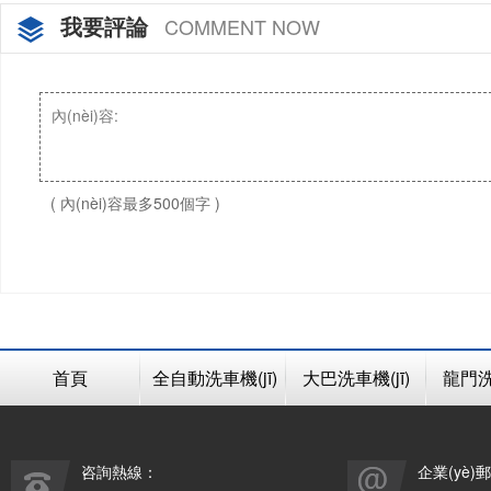
我要評論
COMMENT NOW
( 內(nèi)容最多500個字 )
首頁
全自動洗車機(jī)
大巴洗車機(jī)
龍門洗車
咨詢熱線：
企業(yè)