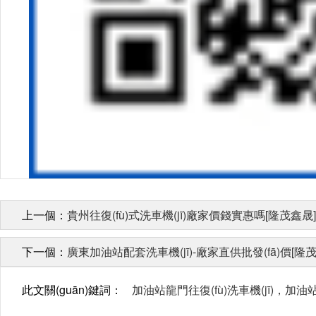
上一個：
貴州往復(fù)式洗車機(jī)廠家價錢實惠嗎[隆茂鑫晟]
下一個：
廣東加油站配套洗車機(jī)-廠家直供批發(fā)價[隆
此文關(guān)鍵詞：
加油站龍門往復(fù)洗車機(jī)，加油站自