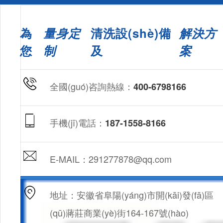
為
量身定
清洗設(shè)備
解決方
您
制
及
案
全國(guó)咨詢熱線：
400-6798166
手機(jī)電話：
187-1558-8166
E-MAIL：291277878@qq.com
地址：安徽省阜陽(yáng)市開(kāi)發(fā)區
(qū)蔣莊商業(yè)街164-167號(hào)