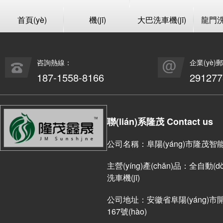
首頁(yè)
機(jī)
大巴洗車機(jī)
龍門洗車
咨詢熱線：
企業(yè)
187-1558-8166
29127
聯(lián)系隆茂 Contact us
公司名稱：阜陽(yáng)市隆茂智能
主營(yíng)產(chǎn)品：全自動(dòn
洗車機(jī)
公司地址：安徽省阜陽(yáng)市開(kā
167號(hào)