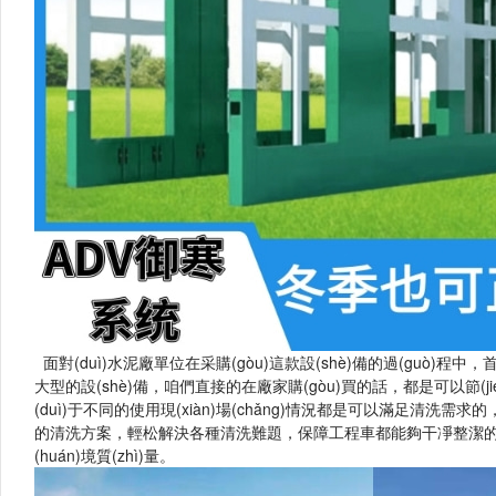
面對(duì)水泥廠單位在采購(gòu)這款設(shè)備的過(guò)程
大型的設(shè)備，咱們直接的在廠家購(gòu)買的話，都是可以節(jié
(duì)于不同的使用現(xiàn)場(chǎng)情況都是可以滿足清洗需求的，
的清洗方案，輕松解決各種清洗難題，保障工程車都能夠干凈整潔的上路行駛
(huán)境質(zhì)量。