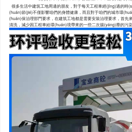
很多生活中建筑工地周邊的朋友，對于每天工程車經(jīng)過的時(shí)
(huán)節(jié)不僅影響咱們的身體健康，而且對于咱們的城市環(huá
(huán)保治理部門要求，在建筑工地都是需要安裝治理要求，首先
清洗，減少因工程車給環(huán)境帶來的一些二次揚(yáng)塵的污染