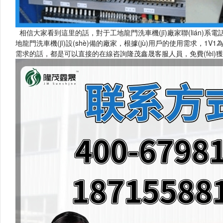
相信大家看到這里的話，對于工地龍門洗車機(jī)廠家聯(lián)系電話
地龍門洗車機(jī)設(shè)備的廠家，根據(jù)用戶的使用需求，
需求的話，都是可以直接的在線咨詢隆茂鑫晟客服人員，免費(fèi)獲取清