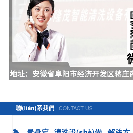
聯(lián)系我們
CONTACT US
為
量身定
清洗設(shè)備
解決方