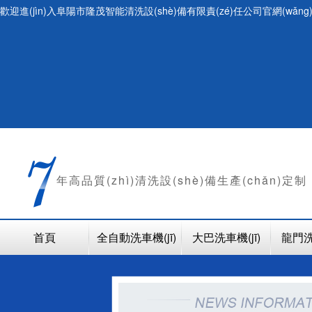
歡迎進(jìn)入阜陽市隆茂智能清洗設(shè)備有限責(zé)任公司官網(wǎn
年
高品質(zhì)清洗設(shè)備生產(chǎn)定制
首頁
全自動洗車機(jī)
大巴洗車機(jī)
龍門洗車