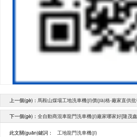
上一個(gè)：
馬鞍山煤場工地洗車機(jī)價(jià)格-廠家直供批發(f
下一個(gè)：
全自動商混車龍門洗車機(jī)廠家哪家好[隆茂鑫
此文關(guān)鍵詞：
工地龍門洗車機(jī)