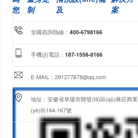
您
制
及
案
全國咨詢熱線：
400-6798166
手機(jī)電話：
187-1558-8166
E-MAIL：291277878@qq.com
地址：安徽省阜陽市開發(fā)區(qū)蔣莊商業
(yè)街164-167號