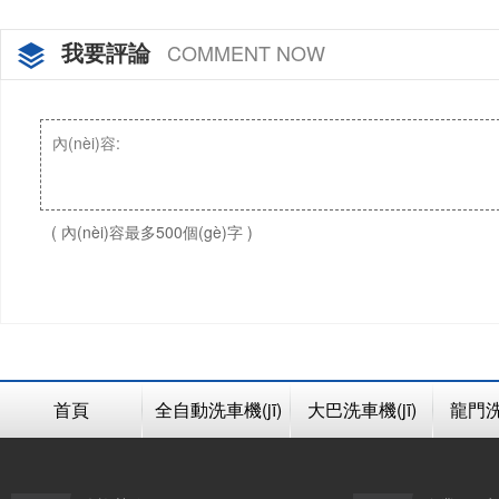
我要評論
COMMENT NOW
( 內(nèi)容最多500個(gè)字 )
首頁
全自動洗車機(jī)
大巴洗車機(jī)
龍門洗車