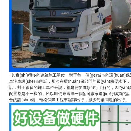
其實(shí)很多的建筑施工單位，對于每一個(gè)城市的環(huán)
車洗車設(shè)備的話，那么在環(huán)保部門的嚴(yán)格要求下
話，對于很多的施工單位來說，都是需要進(jìn)行了解的，因?yàn)
配置都是不一樣的，所以咱們來選擇一個(gè)廠家進(jìn)行購買的話
合的設(shè)備，輕松保障工程車潔凈出行，減少污染問題的出行。