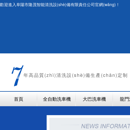
歡迎進入阜陽市隆茂智能清洗設(shè)備有限責任公司官網(wǎng)！
年
高品質(zhì)清洗設(shè)備生產(chǎn)定制
首頁
全自動洗車機
大巴洗車機
龍門