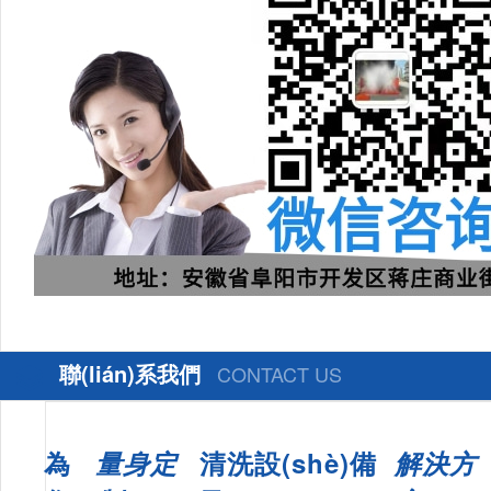
聯(lián)系我們
CONTACT US
為
量身定
清洗設(shè)備
解決方