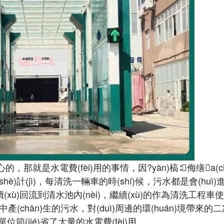
，那就是水電費(fèi)用的事情，因?yàn)槁∶侮缮a(c
hè)計(jì)，每清洗一輛車的時(shí)候，污水都是會(huì)進
，繼續(xù)回流到清水池內(nèi)，繼續(xù)的作為清洗工程車使用
(chǎn)生的污水，對(duì)周邊的環(huán)境帶來的
(jié)省了大量的水電費(fèi)用。