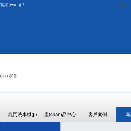
官網(wǎng)！
網(wǎ
hǎn)定制
龍門洗車機(jī)
產(chǎn)品中心
客戶案例
新