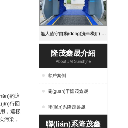
無人值守自動(dòng)洗車機(jī)-掃
碼支付24小時(shí)不停機(jī)洗車
隆茂鑫晟介紹
— About JM Sunshjne —
[隆茂鑫晟]
客戶案例
關(guān)于隆茂鑫晟
hǎn)的這
(jìn)行回
聯(lián)系隆茂鑫晟
，這樣
二次污染，
聯(lián)系隆茂鑫