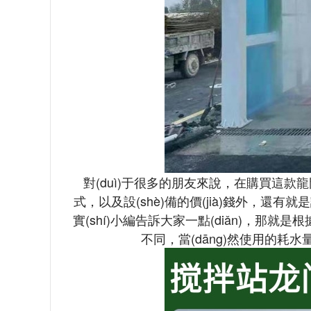
對(duì)于很多的朋友來說，在購買這款龍門
式，以及設(shè)備的價(jià)錢外，還有就
實(shí)小編告訴大家一點(diǎn)，那就是
不同，當(dāng)然使用的耗水量都