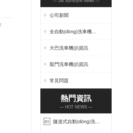
— JM Sunshjne News —
公司新聞
全
全自動(dòng)洗車機(jī)
資訊
大巴洗車機(jī)資訊
龍門洗車機(jī)資訊
常見問題
熱門資訊
— HOT NEWS —
隧道式自動(dòng)洗車
01
機(jī)在哪里購買[隆茂