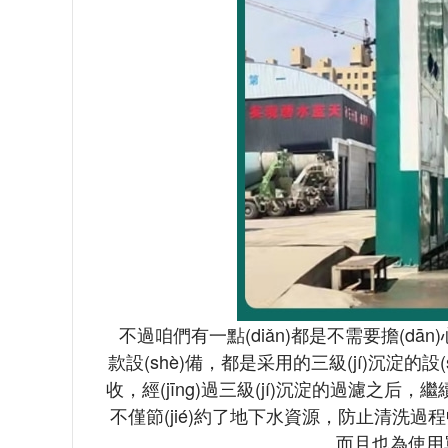
不過咱們有一點(diǎn)都是不需要擔(dān)心的
款設(shè)備，都是采用的三級(jí)沉淀的設(s
收，經(jīng)過三級(jí)沉淀的過濾之后
不僅節(jié)約了地下水資源，防止清洗過程中產
而且也為使用單位節