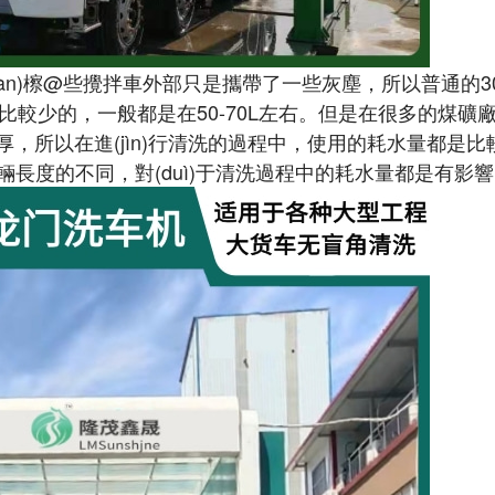
yàn)檫@些攪拌車外部只是攜帶了一些灰塵，所以普通的3
，一般都是在50-70L左右。但是在很多的煤礦廠單位
厚，所以在進(jìn)行清洗的過程中，使用的耗水量都是
輛長度的不同，對(duì)于清洗過程中的耗水量都是有影響的