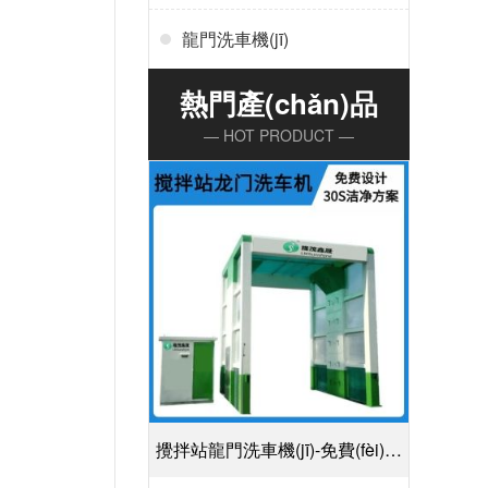
龍門洗車機(jī)
熱門產(chǎn)品
— HOT PRODUCT —
攪拌站龍門洗車機(jī)-免費(fèi)設