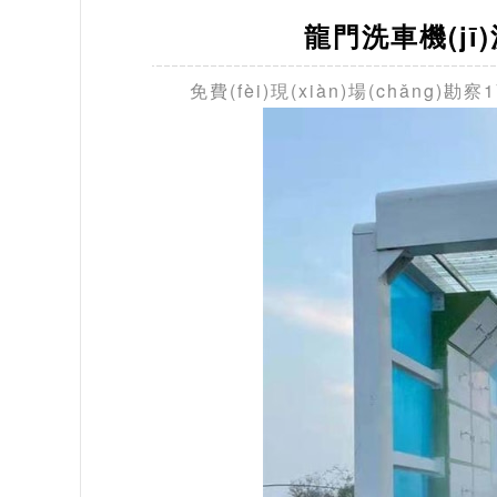
龍門洗車機(j
免費(fèi)現(xiàn)場(chǎng