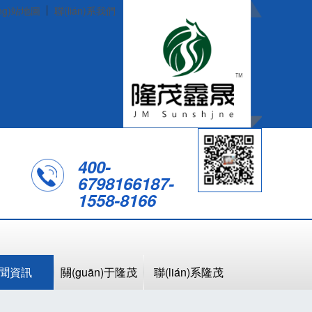
ng)站地圖
聯(lián)系我們
400-
6798166
187-
1558-8166
聞資訊
關(guān)于隆茂
聯(lián)系隆茂