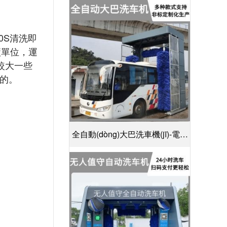
(shè)計(jì)30S潔凈方案[隆茂鑫晟]
0S清洗即
，運
比較大一些
。
全自動(dòng)大巴洗車機(jī)-電腦
控制一鍵啟動(dòng)清洗[隆茂鑫
晟]