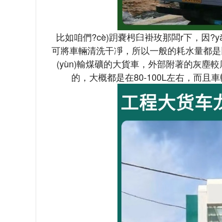
比如咱們?cè)跀嚢枵臼褂玫那闆r下，因?
可將車輛清洗干凈，所以一般的耗水量都是比較少的
(yùn)輸煤礦的大貨車，外部附著的灰塵較
的，大概都是在80-100L左右，而且車