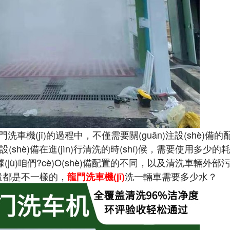
洗車機(jī)的過程中，不僅需要關(guān)注設(shè)備
是設(shè)備在進(jìn)行清洗的時(shí)候，需要使用多少
根據(jù)咱們?cè)O(shè)備配置的不同，以及清洗車輛外
是不一樣的，
洗一輛車需要多少水？
龍門洗車機(jī)