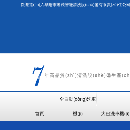
歡迎進(jìn)入阜陽市隆茂智能清洗設(shè)備有限責(zé)任公司
年
高品質(zhì)清洗設(shè)備生產(c
全自動(dòng)洗車
首頁
機(jī)
大巴洗車機(jī)