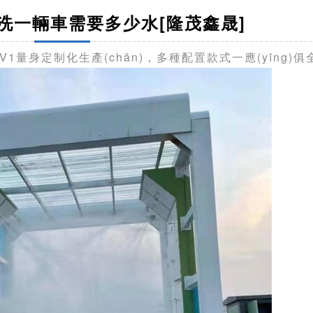
ī)洗一輛車需要多少水[隆茂鑫晟]
)勘察1V1量身定制化生產(chǎn)，多種配置款式一應(yīng)俱