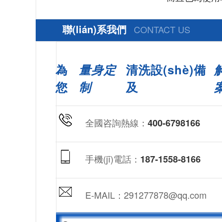
聯(lián)系我們
CONTACT US
為
量身定
清洗設(shè)備
您
制
及
全國咨詢熱線：
400-6798166
手機(jī)電話：
187-1558-8166
E-MAIL：291277878@qq.com