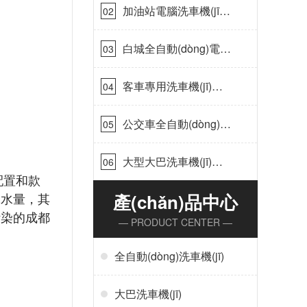
鑫晟]
加油站電腦洗車機(jī)
02
價(jià)格怎么樣[隆茂鑫
晟]
白城全自動(dòng)電腦
03
洗車機(jī)-ADV防凍冬
季正常使用[隆茂鑫晟]
客車專用洗車機(jī)哪
04
家的好[隆茂鑫晟]
公交車全自動(dòng)大
05
型洗車機(jī)什么價(jià)
錢[隆茂鑫晟]
大型大巴洗車機(jī)價
06
(jià)錢怎么樣[隆茂鑫
的配置和款
晟]
的耗水量，其
產(chǎn)品中心
部污染的成都
— PRODUCT CENTER —
全自動(dòng)洗車機(jī)
大巴洗車機(jī)