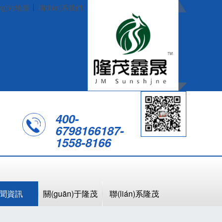
ng)站地圖
聯(lián)系我們
400-
6798166
187-
1558-8166
聞資訊
關(guān)于隆茂
聯(lián)系隆茂