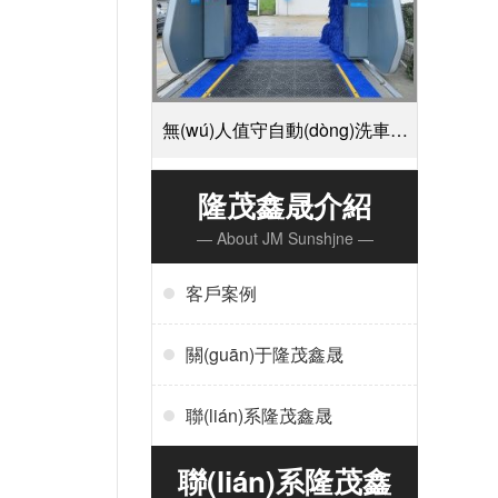
無(wú)人值守自動(dòng)洗車機
(jī)-掃碼支付24小時(shí)不停機(jī)
隆茂鑫晟介紹
— About JM Sunshjne —
洗車[隆茂鑫晟]
客戶案例
關(guān)于隆茂鑫晟
聯(lián)系隆茂鑫晟
聯(lián)系隆茂鑫