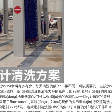
)說(shuō)車輛有多有少，每天清洗的數(shù)輛不同，所以需要的一些設(s
(yīng)該選擇一個(gè)靠譜且售后能力好的廠家，因?yàn)橐粋€(gè)好的
士自動(dòng)洗車機(jī)我們可以根據(jù)他的配置以及一個(gè)廠家的資歷，
備采用了Backwashing系統(tǒng)，對(duì)我們的大巴車進(jìn)行逆
了我們的毛刷360°清洗，這款毛刷清洗設(shè)備集中了車輛的外部清洗工作