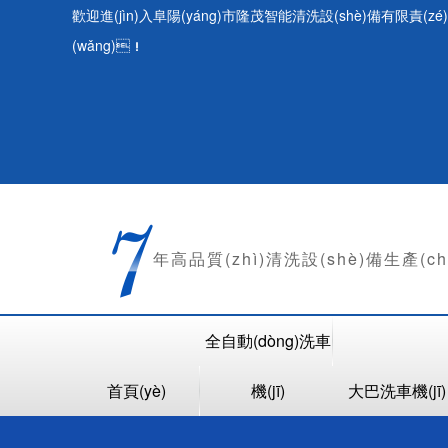
歡迎進(jìn)入阜陽(yáng)市隆茂智能清洗設(shè)備有限責(z
(wǎng)！
年
高品質(zhì)清洗設(shè)備生產(c
全自動(dòng)洗車
首頁(yè)
機(jī)
大巴洗車機(jī)