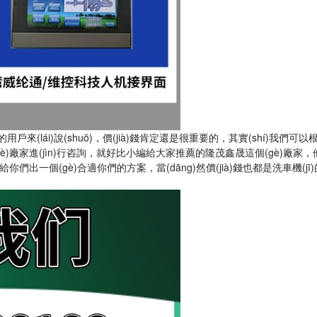
戶來(lái)說(shuō)，價(jià)錢肯定還是很重要的，其實(shí)我們可以
gè)廠家進(jìn)行咨詢，就好比小編給大家推薦的隆茂鑫晟這個(gè)廠家
lái)給你們出一個(gè)合適你們的方案，當(dāng)然價(jià)錢也都是洗車機(j