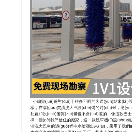
小編覺(jué)得對(duì)于很多不同的客運(yùn)站來(lái
樣，在購(gòu)買清洗大巴設(shè)備的時(shí)候，應
配置和設(shè)備質(zhì)量也不會(huì)差的，像這款巴
擇一個(gè)我們信任的廠家，這一款洗車機(jī)設(shè)
清洗大巴車的過(guò)程中水噴灑出來(lái)，采用