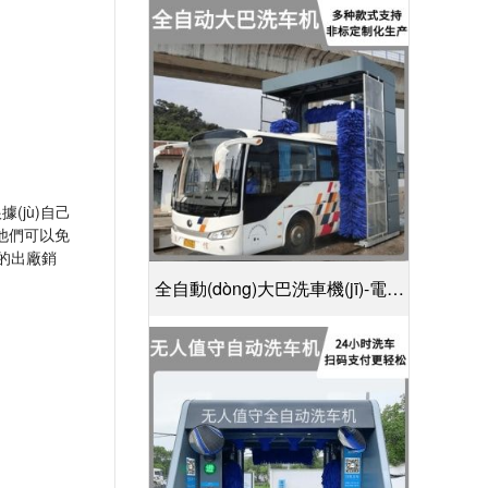
(shè)計(jì)30S潔凈方案[隆茂鑫晟]
根據(jù)自己
，他們可以免
ī)的出廠銷
全自動(dòng)大巴洗車機(jī)-電腦
控制一鍵啟動(dòng)清洗[隆茂鑫
晟]