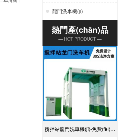
輛大巴車清洗干
龍門洗車機(jī)
熱門產(chǎn)品
— HOT PRODUCT —
攪拌站龍門洗車機(jī)-免費(fèi)設