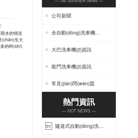
— JM Sunshjne News —
公司新聞
全
全自動(dòng)洗車機(jī)
面雨水的情況
chǎn)生大
資訊
多的時(shí)
大巴洗車機(jī)資訊
龍門洗車機(jī)資訊
常見(jiàn)問(wèn)題
熱門資訊
— HOT NEWS —
隧道式自動(dòng)洗車
01
機(jī)在哪里購(gòu)買