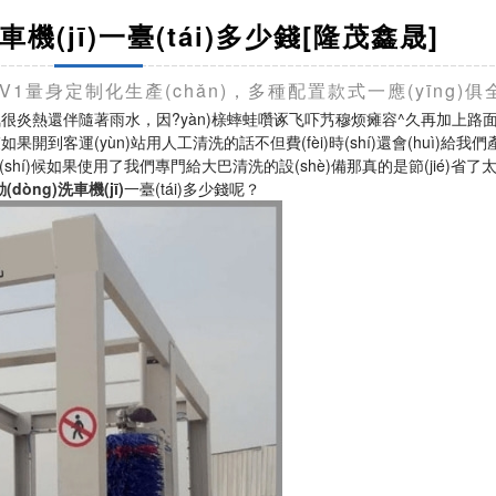
車機(jī)一臺(tái)多少錢[隆茂鑫晟]
)勘察1V1量身定制化生產(chǎn)，多種配置款式一應(yīng)俱
天氣很炎熱還伴隨著雨水，因?yàn)榇蟀蛙囋诼飞吓艿穆烦瘫容^久再加上路
到客運(yùn)站用人工清洗的話不但費(fèi)時(shí)還會(huì)給我們產(
gè)時(shí)候如果使用了我們專門給大巴清洗的設(shè)備那真的是節(jié)省了太
dòng)洗車機(jī)
一臺(tái)多少錢呢？