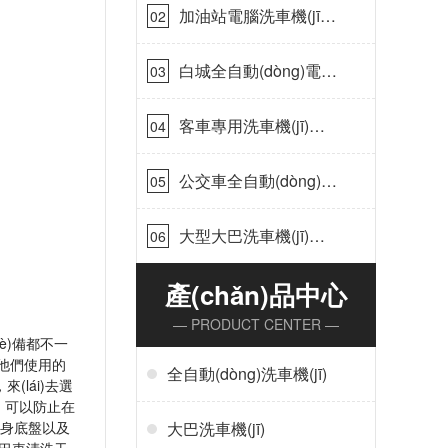
[隆茂鑫晟]
加油站電腦洗車機(jī)
02
價(jià)格怎么樣[隆茂鑫
晟]
白城全自動(dòng)電腦
03
洗車機(jī)-ADV防凍冬
季正常使用[隆茂鑫晟]
客車專用洗車機(jī)哪
04
家的好[隆茂鑫晟]
公交車全自動(dòng)大
05
型洗車機(jī)什么價(jià)
錢[隆茂鑫晟]
大型大巴洗車機(jī)價
06
(jià)錢怎么樣[隆茂鑫
晟]
產(chǎn)品中心
— PRODUCT CENTER —
hè)備都不一
廠家他們使用的
全自動(dòng)洗車機(jī)
來(lái)去選
流清洗，可以防止在
和車身底盤以及
大巴洗車機(jī)