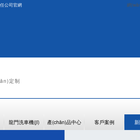
é)任公司官網
網(wǎ
hǎn)定制
龍門洗車機(jī)
產(chǎn)品中心
客戶案例
新