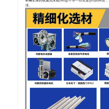
車輛全身的噴灑泡沫風(fēng)干等一些先進(jìn)的科技
凈。