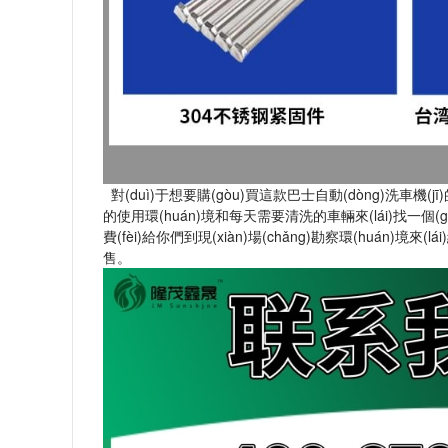
對(duì)于想要購(gòu)買這款巴士自動(dòng)洗車機(jī)的用
的使用環(huán)境和每天需要清洗的車輛來(lái)找一個(
費(fèi)給你們到現(xiàn)場(chǎng)勘察環(huán)境來(
售。