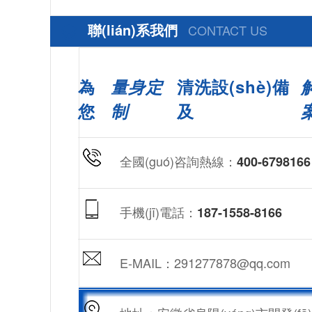
聯(lián)系我們
CONTACT US
為
量身定
清洗設(shè)備
您
制
及
全國(guó)咨詢熱線：
400-6798166
手機(jī)電話：
187-1558-8166
E-MAIL：291277878@qq.com