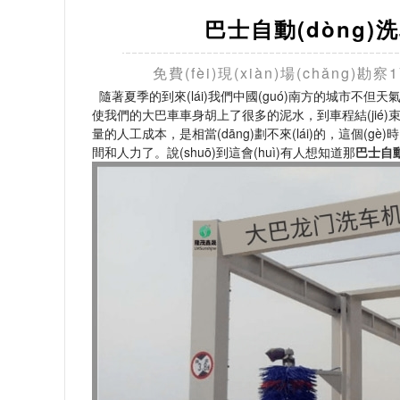
巴士自動(dòng)洗
免費(fèi)現(xiàn)場(chǎng
隨著夏季的到來(lái)我們中國(guó)南方的城市不但
使我們的大巴車車身胡上了很多的泥水，到車程結(jié)束如果開
量的人工成本，是相當(dāng)劃不來(lái)的，這個(
間和人力了。說(shuō)到這會(huì)有人想知道那
巴士自動(