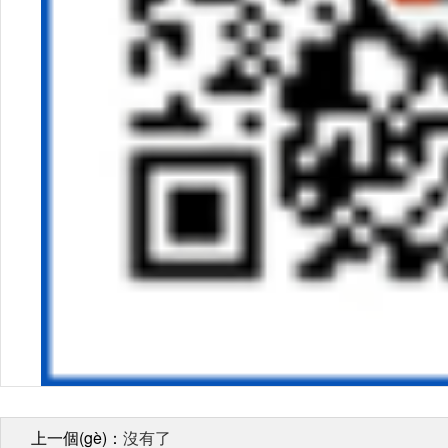
上一個(gè)：
沒有了