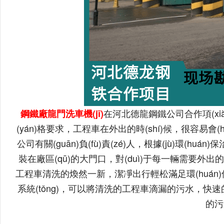
在河北德龍鋼鐵公司合作項(xiàng)目
鋼鐵廠龍門洗車機(jī)
(yán)格要求，工程車在外出的時(shí)候，很容易會(
公司有關(guān)負(fù)責(zé)人，根據(jù)環(h
裝在廠區(qū)的大門口，對(duì)于每一輛需要外出的
工程車清洗的煥然一新，潔凈出行輕松滿足環(huán)保治理的
系統(tǒng)，可以將清洗的工程車滴漏的污水，快速的風(f
的污染