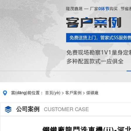
當(dāng)前位置：
首頁(yè)
>
客戶案例
>
煤礦廠
公司案例
CUSTOMER CASE
鋼鐵廠龍門洗車機(jī)-