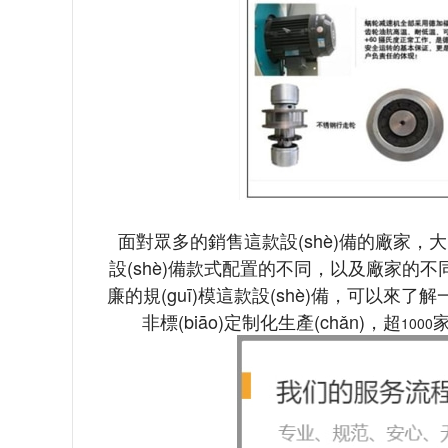
面對眾多的銷售這款設(shè)備的廠家
設(shè)備款式配置的不同，以及廠家的不
廉的規(guī)模這款設(shè)備，可以來
非標(biāo)定制化生產(chǎn)，超
家
1000