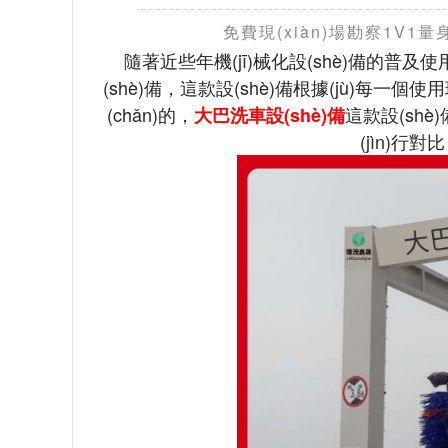
免費現(xiàn)場勘察1V1量
隨著近些年機(jī)械化設(shè)備的普及
(shè)備，這款設(shè)備根據(jù)每一
(chǎn)的，
這款設(shè
大巴洗車設(shè)備
(jìn)行