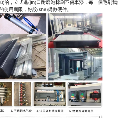
yù)的，立式進(jìn)口耐磨泡棉刷不傷車漆，每一個毛刷
年的使用期限，好設(shè)備做硬件。