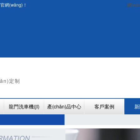
官網(wǎng)！
網(wǎ
hǎn)定制
龍門洗車機(jī)
產(chǎn)品中心
客戶案例
新