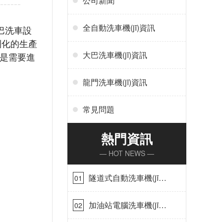
公司新聞
全自動洗車機(jī)資訊
大巴洗車設
定制化的生產
大巴洗車機(jī)資訊
，都是需要進
龍門洗車機(jī)資訊
常見問題
熱門資訊
— HOT NEWS —
隧道式自動洗車機(jī)
01
在哪里購買[隆茂鑫晟]
加油站電腦洗車機(jī)
02
價格怎么樣[隆茂鑫晟]