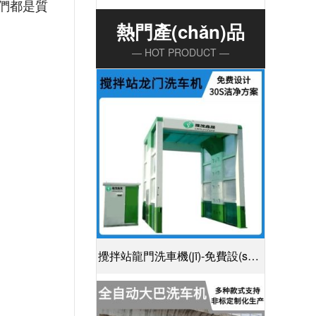
我們都是質
熱門產(chǎn)品
— HOT PRODUCT —
攪拌站龍門洗車機(jī)-免費設(shè)
計30S潔凈方案[隆茂鑫晟]