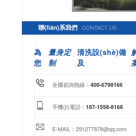
聯(lián)系我們
CONTACT US
為
量身定
清洗設(shè)備
您
制
及
全國咨詢熱線：
400-6798166
手機(jī)電話：
187-1558-8166
E-MAIL：291277878@qq.com