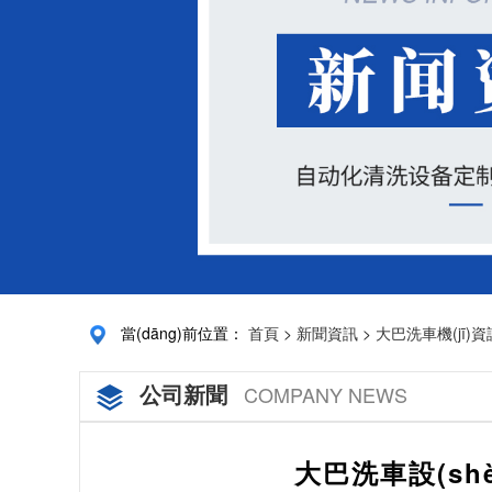
當(dāng)前位置：
首頁
>
新聞資訊
>
大巴洗車機(jī)資
公司新聞
COMPANY NEWS
大巴洗車設(sh