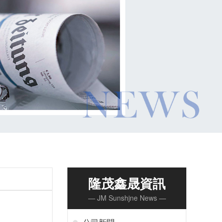
隆茂鑫晟資訊
— JM Sunshjne News —