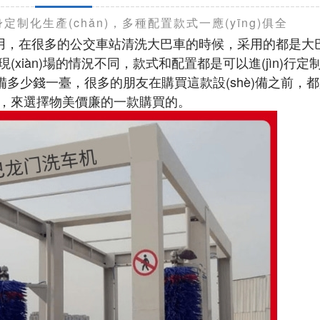
身定制化生產(chǎn)，多種配置款式一應(yīng)俱全
使用，在很多的公交車站清洗大巴車的時候，采用的都是
個使用現(xiàn)場的情況不同，款式和配置都是可以進(jìn)行
)備多少錢一臺，很多的朋友在購買這款設(shè)備之前
對比，來選擇物美價廉的一款購買的。