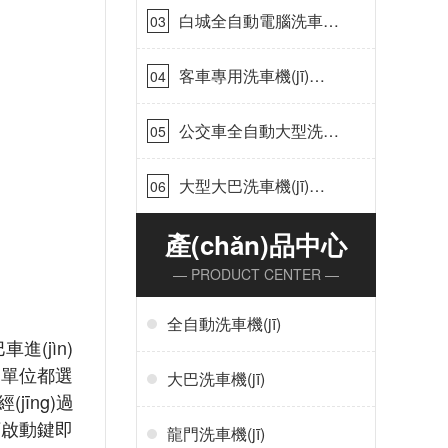
白城全自動電腦洗車機
03
(jī)-ADV防凍冬季正常
使用[隆茂鑫晟]
客車專用洗車機(jī)哪
04
家的好[隆茂鑫晟]
公交車全自動大型洗車
05
機(jī)什么價錢[隆茂鑫
晟]
大型大巴洗車機(jī)價
06
錢怎么樣[隆茂鑫晟]
產(chǎn)品中心
— PRODUCT CENTER —
全自動洗車機(jī)
進(jìn)
用單位都選
大巴洗車機(jī)
jīng)過
按下啟動鍵即
龍門洗車機(jī)