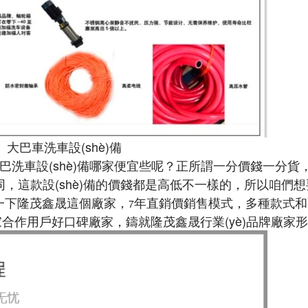
大巴車洗車設(shè)備
，大巴洗車設(shè)備哪家便宜些呢？正所謂一分價錢一分貨，根
同，這款設(shè)備的價錢都是高低不一樣的，所以咱們
了解一下隆茂鑫晟這個廠家，
年直銷價銷售模式，多種款式
7
合作用戶好口碑廠家，鑄就隆茂鑫晟行業(yè)品牌廠家形象