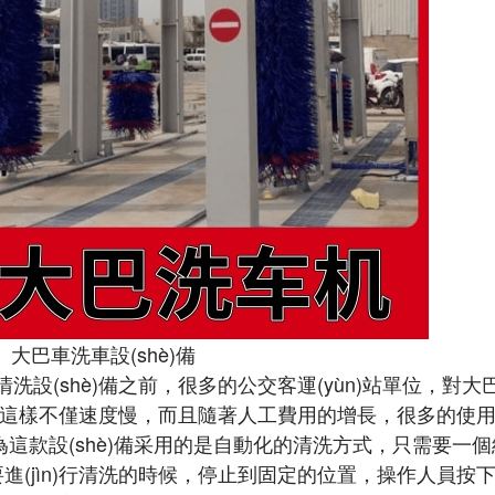
大巴車洗車設(shè)備
shè)備之前，很多的公交客運(yùn)站單位，對大巴車
不僅速度慢，而且隨著人工費用的增長，很多的使
。因為這款設(shè)備采用的是自動化的清洗方式，只需要一個經(
需要進(jìn)行清洗的時候，停止到固定的位置，操作人員