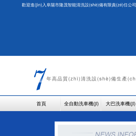
歡迎進(jìn)入阜陽市隆茂智能清洗設(shè)備有限責(zé)任公司
年
高品質(zhì)清洗設(shè)備生產(c
首頁
全自動洗車機(jī)
大巴洗車機(jī)