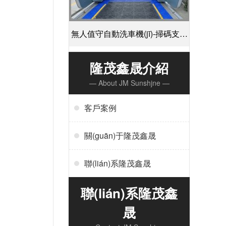
無人值守自動洗車機(jī)-掃碼支付
24小時不停機(jī)洗車[隆茂鑫晟]
隆茂鑫晟介紹
— About JM Sunshjne —
客戶案例
關(guān)于隆茂鑫晟
聯(lián)系隆茂鑫晟
聯(lián)系隆茂鑫
晟