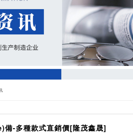
訊
è)備-多種款式直銷價[隆茂鑫晟]