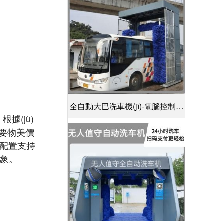
全自動大巴洗車機(jī)-電腦控制一
據(jù)
鍵啟動清洗[隆茂鑫晟]
想要物美價
和配置支持
。