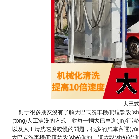
大巴式
對于很多朋友沒有了解大巴式洗車機(jī)這款設(shè
(tǒng)人工清洗的方式，對每一輛大巴車進(jìn)行清洗的
以及人工清洗速度較慢的問題，很多的汽車客運(yùn)站單
大巴式洗車機(jī)這款設(shè)備的，這款設(shè)備通過