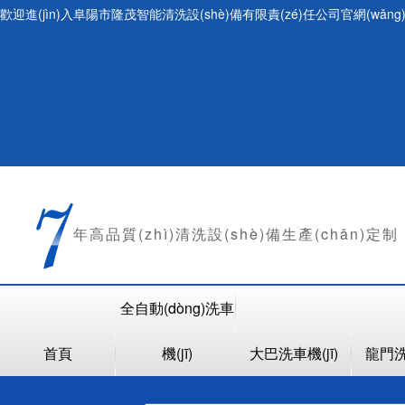
歡迎進(jìn)入阜陽市隆茂智能清洗設(shè)備有限責(zé)任公司官網(wǎng
年
高品質(zhì)清洗設(shè)備生產(chǎn)定制
全自動(dòng)洗車
首頁
機(jī)
大巴洗車機(jī)
龍門洗車