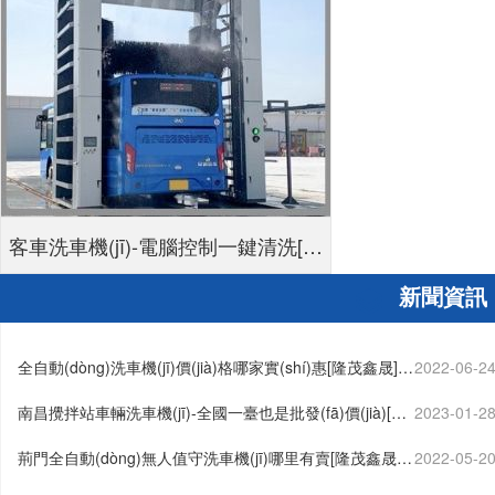
客車洗車機(jī)-電腦控制一鍵清洗[隆
新聞資訊
茂鑫晟]
全自動(dòng)洗車機(jī)價(jià)格哪家實(shí)惠[隆茂鑫晟]…
2022-06-2
南昌攪拌站車輛洗車機(jī)-全國一臺也是批發(fā)價(jià)[隆
2023-01-2
茂鑫晟]…
荊門全自動(dòng)無人值守洗車機(jī)哪里有賣[隆茂鑫晟]
2022-05-2
…