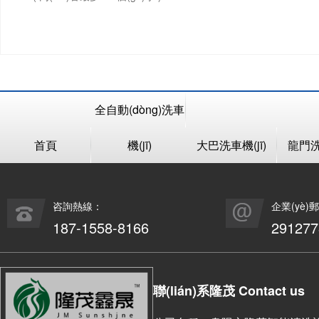
全自動(dòng)洗車
首頁
機(jī)
大巴洗車機(jī)
龍門洗車
咨詢熱線：
企業(yè)
187-1558-8166
29127
聯(lián)系隆茂 Contact us