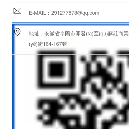
E-MAIL：291277878@qq.com
地址：安徽省阜陽市開發(fā)區(qū)蔣莊商業
(yè)街164-167號