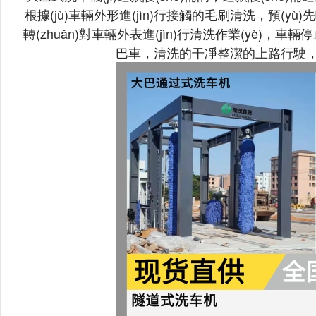
根據(jù)車輛外形進(jìn)行接觸的毛刷清洗，預(y
轉(zhuǎn)對車輛外表進(jìn)行清洗作業(yè)，
巴車，清洗的干凈整潔的上路行駛，