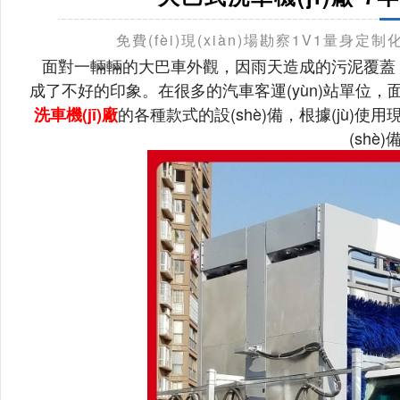
免費(fèi)現(xiàn)場勘察1V1量身定制化
面對一輛輛的大巴車外觀，因雨天造成的污泥覆蓋
成了不好的印象。在很多的汽車客運(yùn)站單位，面
的各種款式的設(shè)備，根據(jù)使用
洗車機(jī)廠
(shè