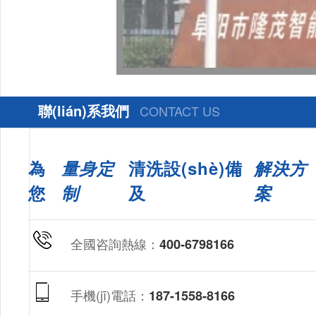
聯(lián)系我們
CONTACT US
為
量身定
清洗設(shè)備
解決方
您
制
及
案
全國咨詢熱線：
400-6798166
手機(jī)電話：
187-1558-8166