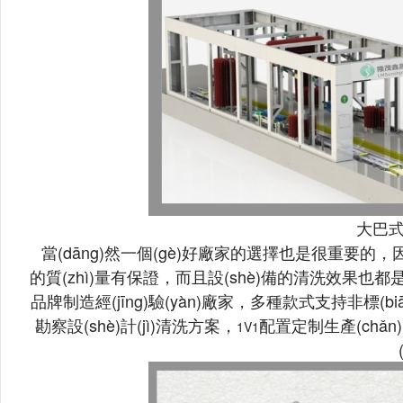
大巴式
當(dāng)然一個(gè)好廠家的選擇也是很重要的，因?yà
的質(zhì)量有保證，而且設(shè)備的清洗效果也都是
品牌制造經(jīng)驗(yàn)廠家，多種款式支持非標(biāo
勘察設(shè)計(jì)清洗方案，
配置定制生產(chǎn)
1V1