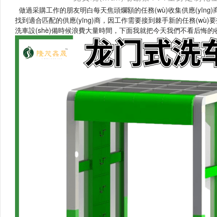
做過采購工作的朋友明白每天焦頭爛額的任務(wù)收集供應(yīng)商廠家聯
找到適合匹配的供應(yīng)商，因工作需要接到棘手新的任務(wù)
洗車設(shè)備時候浪費大量時間，下面我就把今天我們不看后悔的