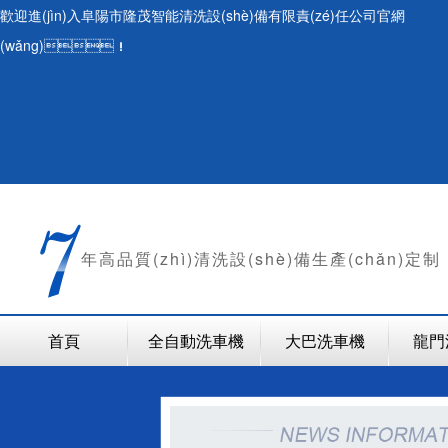
歡迎進(jìn)入阜陽市隆茂智能清洗設(shè)備有限責(zé)任公司官網
(wǎng)！
年
高品質(zhì)清洗設(shè)備生產(chǎn)定制
首頁
全自動洗車機
大巴洗車機
龍門