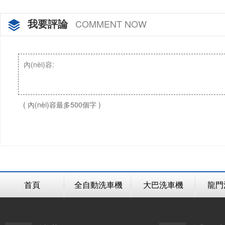
我要評論
COMMENT NOW
( 內(nèi)容最多500個字 )
首頁
全自動洗車機
大巴洗車機
龍門