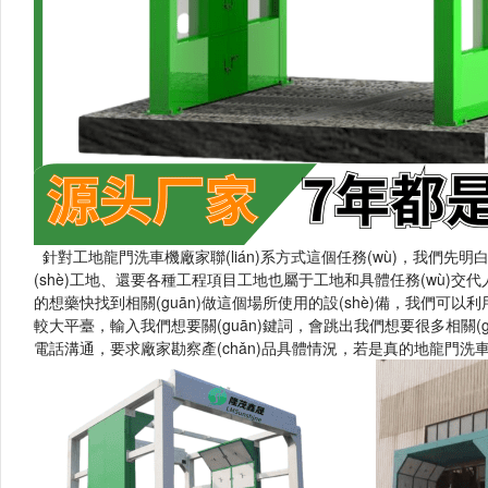
針對工地龍門洗車機廠家聯(lián)系方式這個任務(wù)，我們先明白我
(shè)工地、還要各種工程項目工地也屬于工地和具體任務(wù)交代人
的想藥快找到相關(guān)做這個場所使用的設(shè)備，我們可以利用發(f
較大平臺，輸入我們想要關(guān)鍵詞，會跳出我們想要很多相關(
電話溝通，要求廠家勘察產(chǎn)品具體情況，若是真的地龍