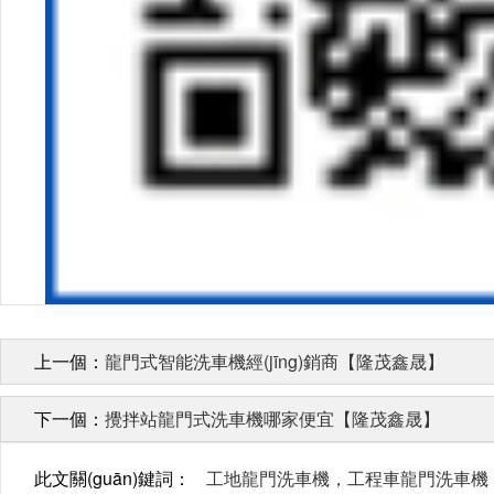
上一個：
龍門式智能洗車機經(jīng)銷商【隆茂鑫晟】
下一個：
攪拌站龍門式洗車機哪家便宜【隆茂鑫晟】
此文關(guān)鍵詞：
工地龍門洗車機，工程車龍門洗車機