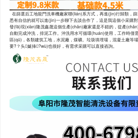
在篩選后工地龍門洗車機廠家聯(lián)系方式，再進(jìn)行歸類，篩選電
悉有自信的就可以進(jìn)一步聊下去談合作了，這是我這個小采購對日常
發(fā)現(xiàn)隆茂鑫晟這個生產(chǎn)廠家還是不錯的，從產(c
自動完成沖洗，排泥工作。沖洗用水可循環(huán)使用，
區(qū)，各類建筑工地，水泥廠，煤礦。垃圾填埋場，混凝土廠等場所
要?？头娫挿?wù)也很好，有需求采購可以直接咨詢。