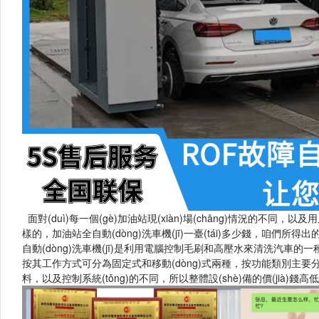
面對(duì)每一個(gè)加油站現(xiàn)場(chǎng)情況的不同，以及
樣的，加油站全自動(dòng)洗車機(jī)一臺(tái)多少錢，咱們所得出的
自動(dòng)洗車機(jī)是利用電腦控制毛刷和高壓水來清洗汽車的一種機(jī)器
按其工作方式可分為固定式和移動(dòng)式兩種，按功能類別主要分往
料，以及控制系統(tǒng)的不同，所以整體設(shè)備的價(jià