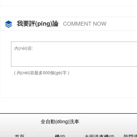
我要評(píng)論
COMMENT NOW
( 內(nèi)容最多500個(gè)字 )
全自動(dòng)洗車
首頁
機(jī)
大巴洗車機(jī)
龍門洗車