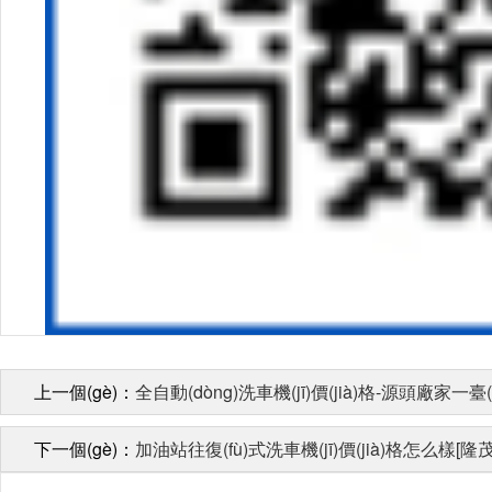
上一個(gè)：
全自動(dòng)洗車機(jī)價(jià)格-源頭廠家一臺(
下一個(gè)：
加油站往復(fù)式洗車機(jī)價(jià)格怎么樣[隆