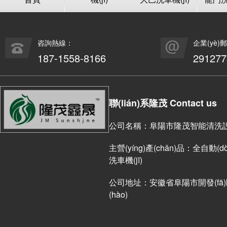
咨詢熱線：
企業(yè)
187-1558-8166
29127
聯(lián)系隆茂 Contact us
公司名稱：阜陽市隆茂智能清洗設(s
主營(yíng)產(chǎn)品：全自動(dòn
洗車機(jī)
公司地址：安徽省阜陽市開發(fā)區(
(hào)