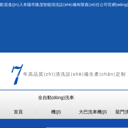
歡迎進(jìn)入阜陽市隆茂智能清洗設(shè)備有限責(zé)任公司官網(wǎng
年
高品質(zhì)清洗設(shè)備生產(chǎn)定制
全自動(dòng)洗車
首頁
機(jī)
大巴洗車機(jī)
龍門洗車