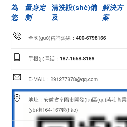
為
量身定
清洗設(shè)備
解決方
您
制
及
案
全國(guó)咨詢熱線：
400-6798166
手機(jī)電話：
187-1558-8166
E-MAIL：291277878@qq.com
地址：安徽省阜陽市開發(fā)區(qū)蔣莊商業
(yè)街164-167號(hào)