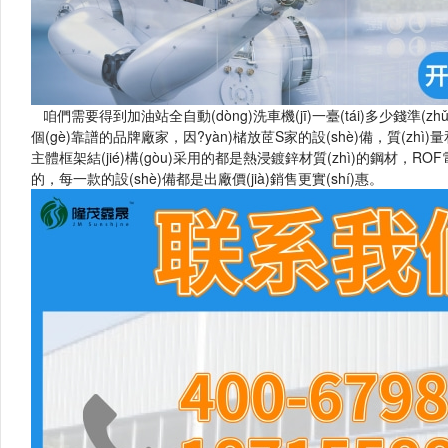
咱們需要得到加油站全自動(dòng)洗車機(jī)一臺(tái)多少錢準(zhǔ
個(gè)靠譜的品牌廠家，因?yàn)槠放茝S家的設(shè)備，質(
主體框架結(jié)構(gòu)采用的都是熱浸鍍鋅材質(zhì)的鋼材，
的，每一款的設(shè)備都是出廠價(jià)銷售更實(shí)惠。