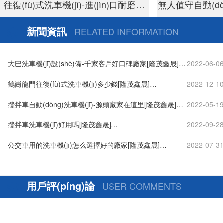
往復(fù)式洗車機(jī)-進(jìn)口耐磨泡
無人值守自動(dòn
面刷不傷車漆[隆茂鑫晟]
付24小時(shí)
新聞資訊
RELATED INFORMATION
大巴洗車機(jī)設(shè)備-千家客戶好口碑廠家[隆茂鑫晟]…
2022-06-0
鶴崗龍門往復(fù)式洗車機(jī)多少錢[隆茂鑫晟]…
2022-12-1
攪拌車自動(dòng)洗車機(jī)-源頭廠家在這里[隆茂鑫晟]…
2022-05-1
攪拌車洗車機(jī)好用嗎[隆茂鑫晟]…
2022-09-2
公交車用的洗車機(jī)怎么選擇好的廠家[隆茂鑫晟]…
2022-07-3
用戶評(píng)論
USER COMMENTS