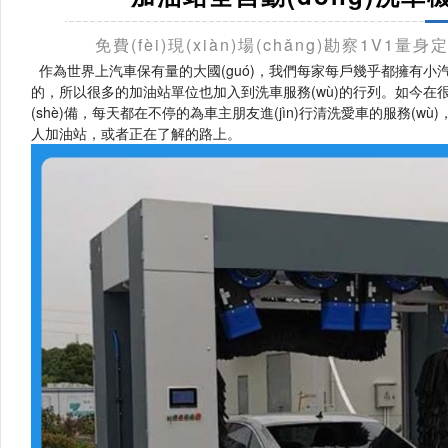
免費(fèi)現(xiàn)場(chǎng)勘察1V1量身
作為世界上汽車保有量的大國(guó)，我們每家每戶幾乎都擁有小汽車的
的，所以很多的加油站單位也加入到洗車服務(wù)的行列。如今在很
(shè)備，每天都在不停的為車主朋友進(jìn)行清洗愛車的服務(wù)
人加油站，或者正在了解的路上。