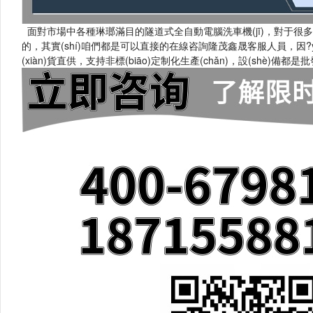
面對市場中各種琳瑯滿目的隧道式全自動電腦洗車機(jī)，對于很
的，其實(shí)咱們都是可以直接的在線咨詢隆茂鑫晟客服人員，因?y
(xiàn)貨直供，支持非標(biāo)定制化生產(chǎn)，設(shè)備都是批