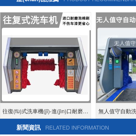
往復(fù)式洗車機(jī)-進(jìn)口耐磨泡
無人值守自動洗車
面刷不傷車漆[隆茂鑫晟]
小時不停機(j
新聞資訊
RELATED INFORMATION