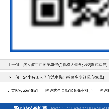
上一個：
無人值守自動洗車機(jī)價格大概多少錢[隆茂鑫晟]
下一個：
24小時無人值守洗車機(jī)報價多少錢[隆茂鑫晟]
此文關(guān)鍵詞：
隧道式全自動電腦洗車機(jī)
隧道式
產(chǎn)品推薦
PRODUCT RECOMMENDAT