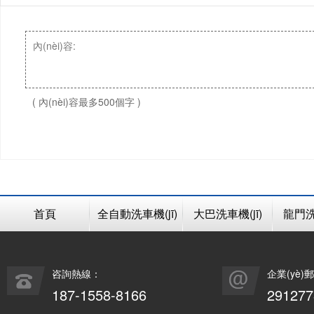
( 內(nèi)容最多500個字 )
首頁
全自動洗車機(jī)
大巴洗車機(jī)
龍門洗車
咨詢熱線：
企業(yè)
187-1558-8166
29127