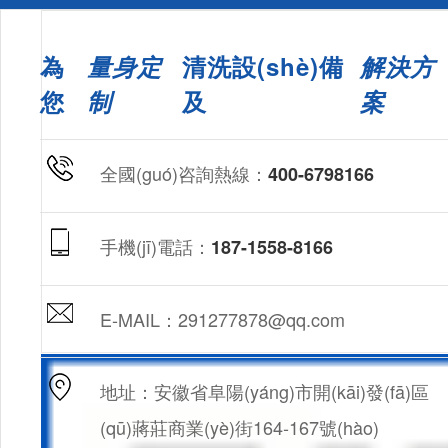
為
量身定
清洗設(shè)備
解決方
您
制
及
案
全國(guó)咨詢熱線：
400-6798166
手機(jī)電話：
187-1558-8166
E-MAIL：291277878@qq.com
地址：安徽省阜陽(yáng)市開(kāi)發(fā)區
(qū)蔣莊商業(yè)街164-167號(hào)