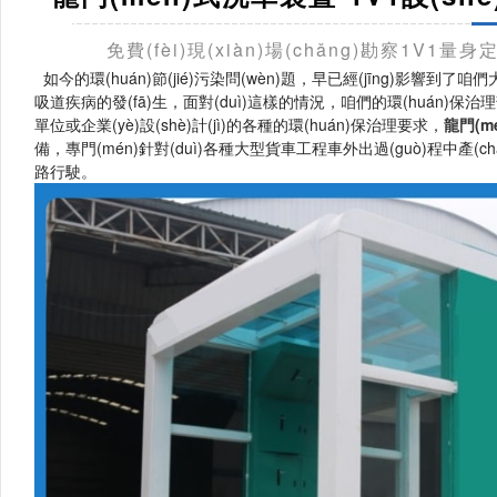
免費(fèi)現(xiàn)場(chǎng)勘察1V1量
如今的環(huán)節(jié)污染問(wèn)題，早已經(jīng)影響到了咱
吸道疾病的發(fā)生，面對(duì)這樣的情況，咱們的環(huán)保治理部門(mé
單位或企業(yè)設(shè)計(jì)的各種的環(huán)保治理要求，
龍門(m
備，專門(mén)針對(duì)各種大型貨車工程車外出過(guò)程中產(
路行駛。