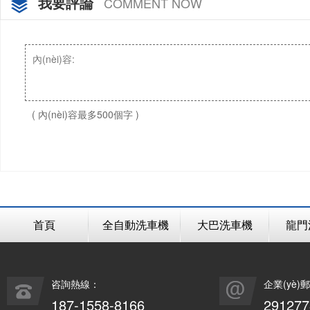
我要評論
COMMENT NOW
( 內(nèi)容最多500個字 )
首頁
全自動洗車機
大巴洗車機
龍門
咨詢熱線：
企業(yè)
187-1558-8166
29127