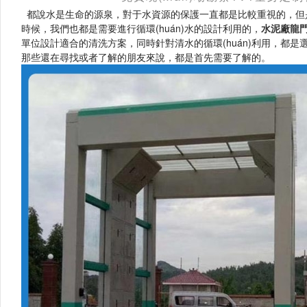
都說水是生命的源泉，對于水資源的保護一直都是比較重視的，但是當
時候，我們也都是需要進行循環(huán)水的設計利用的，
水泥廠龍
單位設計適合的清洗方案，同時針對清水的循環(huán)利用，都是
那些還在尋找或者了解的朋友來說，都是首先需要了解的。