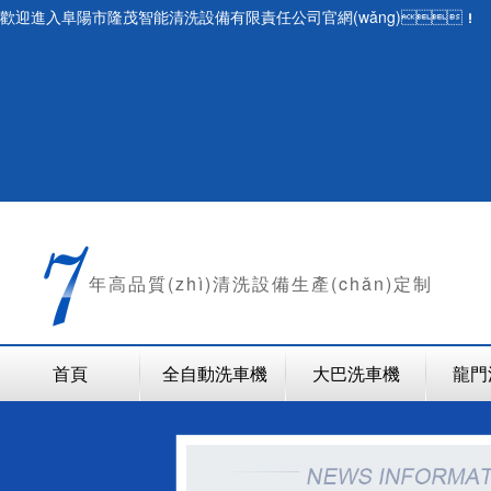
歡迎進入阜陽市隆茂智能清洗設備有限責任公司官網(wǎng)！
年
高品質(zhì)清洗設備生產(chǎn)定制
首頁
全自動洗車機
大巴洗車機
龍門