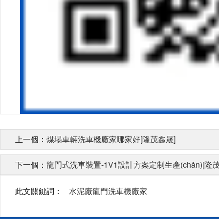
上一個：
煤場車輛洗車機廠家哪家好[隆茂鑫晟]
下一個：
龍門式洗車裝置-1V1設計方案定制生產(chǎn)[隆
此文關鍵詞：
水泥廠龍門洗車機廠家