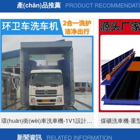
產(chǎn)品推薦
PRODUCT RECOMMENDAT
環(huán)衛(wèi)車洗車機-1V1設計方
煤礦洗車機-重
案定制生產(chǎn)[隆茂鑫晟]
新聞資訊
RELATED INFORMATION