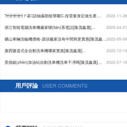
?？谌詣铀淼朗较窜嚈C-按需量身定做生產
2022-11-2
(chǎn)[隆茂鑫晟]…
浙江智能電腦洗車機廠家聯(lián)系電話[隆茂鑫晟]…
2023-04-2
礦山車輛洗輪機價格-源頭廠家沒有中間商更實惠[隆茂鑫
2022-05-0
晟]…
廣西隧道式全自動洗車機哪家實惠[隆茂鑫晟]…
2022-12-1
景德鎮(zhèn)加油站自動洗車機洗車干凈嗎[隆茂鑫晟]…
2022-07-1
用戶評論
USER COMMENTS