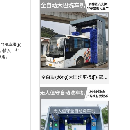
(shè)計(jì)30S潔凈方案[隆茂鑫晟]
洗車機(jī)
情況，都
題。
全自動(dòng)大巴洗車機(jī)-電腦
控制一鍵啟動(dòng)清洗[隆茂鑫
晟]