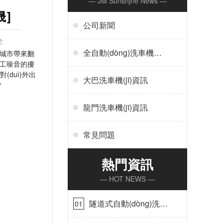
— JM Sunshjne News —
晟]
公司新聞
全
全自動(dòng)洗車機(jī)
，給城市帶來翻
有施工噪音的擾
資訊
(duì)外出
大巴洗車機(jī)資訊
？
龍門洗車機(jī)資訊
常見問題
熱門資訊
— HOT NEWS —
隧道式自動(dòng)洗車
01
機(jī)在哪里購買[隆茂