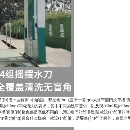
jié)省一些費(fèi)用的話，都是會(huì)選擇一個(gè)大貨車龍門洗車機(jī)價
chǎng)車輛清洗的要求，其中不同的洗車需求，以及現(xiàn)場(chǎ
)價(jià)格也都是高低不同的，所以咱們?cè)谫徺I這款設(shè)備的時(shí
àn)場(chǎng)適合什么樣的一款設(shè)備，需要進(jìn)行了解的，這樣才可