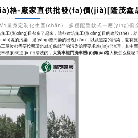
à)格-廠家直供批發(fā)價(jià)[隆茂鑫
)勘察1V1量身定制化生產(chǎn)，多種配置款式一應(yīng)俱
施工項(xiàng)目都多了起來，這些建筑施工項(xiàng)目的建設(shè)
huán)境的污染，揚(yáng)塵污染的出現(xiàn)，以及道路的污染，還
工單位都需要按照環(huán)保部門的污染治理要求進(jìn)行治理，其中面對
車機(jī)來進(jìn)行清洗的，
大貨車龍門洗車機(jī)價(jià)格
大概怎么樣呢