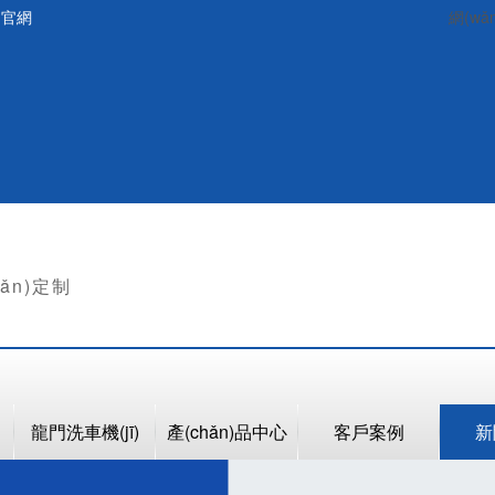
司官網
網(wǎ
hǎn)定制
龍門洗車機(jī)
產(chǎn)品中心
客戶案例
新