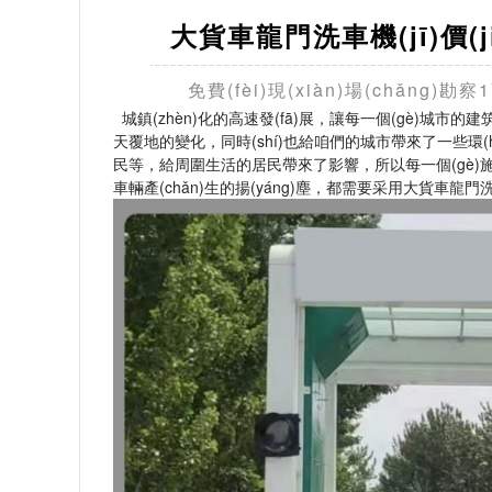
大貨車龍門洗車機(jī)價(ji
免費(fèi)現(xiàn)場(chǎng
城鎮(zhèn)化的高速發(fā)展，讓每一個(gè)城市的建筑
天覆地的變化，同時(shí)也給咱們的城市帶來了一些環(
民等，給周圍生活的居民帶來了影響，所以每一個(gè)施
車輛產(chǎn)生的揚(yáng)塵，都需要采用大貨車龍門洗