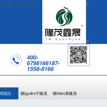
ng)站地圖
聯(lián)系我們
400-
6798166
187-
1558-8166
聞資訊
關(guān)于隆茂
聯(lián)系隆茂