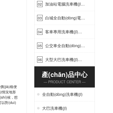
鑫晟]
加油站電腦洗車機(jī)
02
價(jià)格怎么樣[隆茂鑫
晟]
白城全自動(dòng)電腦
03
洗車機(jī)-ADV防凍冬
季正常使用[隆茂鑫晟]
客車專用洗車機(jī)哪
04
家的好[隆茂鑫晟]
公交車全自動(dòng)大
05
型洗車機(jī)什么價(jià)
錢[隆茂鑫晟]
大型大巴洗車機(jī)價
06
(jià)錢怎么樣[隆茂鑫
晟]
產(chǎn)品中心
— PRODUCT CENTER —
(jià)格便
ng)情況地形
全自動(dòng)洗車機(jī)
)候，想
以對(duì)
大巴洗車機(jī)