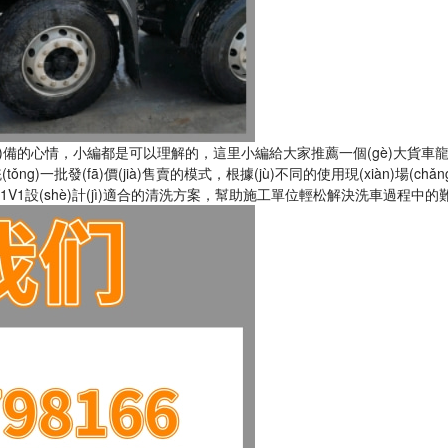
(shè)備的心情，小編都是可以理解的，這里小編給大家推薦一個(gè)大貨車龍門
ng)一批發(fā)價(jià)售賣的模式，根據(jù)不同的使用現(xiàn)場(chǎng)
勘察，1V1設(shè)計(jì)適合的清洗方案，幫助施工單位輕松解決洗車過程中的難