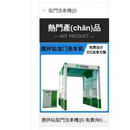
龍門洗車機(jī)
熱門產(chǎn)品
— HOT PRODUCT —
攪拌站龍門洗車機(jī)-免費(fèi)設