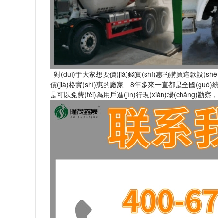
對(duì)于大家想要價(jià)錢實(shí)惠的購買這款設
價(jià)格實(shí)惠的廠家，8年多來一直都是全國(guó)統(tǒ
是可以免費(fèi)為用戶進(jìn)行現(xiàn)場(chǎng)