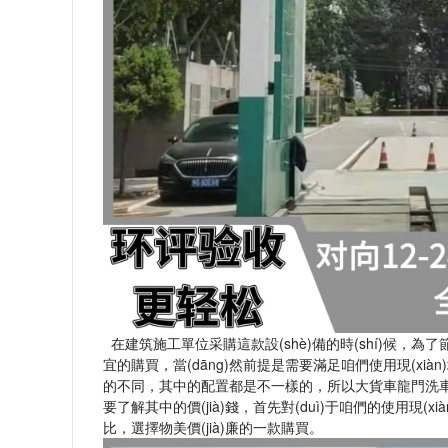
在建筑施工單位采購這款設(shè)備的時(shí)候，為了節(
宜的購買，當(dāng)然前提是需要滿足咱們使用現(xiàn)場(
的不同，其中的配置都是不一樣的，所以大貨車龍門洗車機(jī
要了解其中的價(jià)錢，首先對(duì)于咱們的使用現(xi
比，選擇物美價(jià)廉的一款購買。