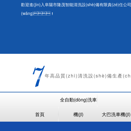
歡迎進(jìn)入阜陽市隆茂智能清洗設(shè)備有限責(zé)任公
(wǎng)！
年
高品質(zhì)清洗設(shè)備生產(c
全自動(dòng)洗車
首頁
機(jī)
大巴洗車機(jī)