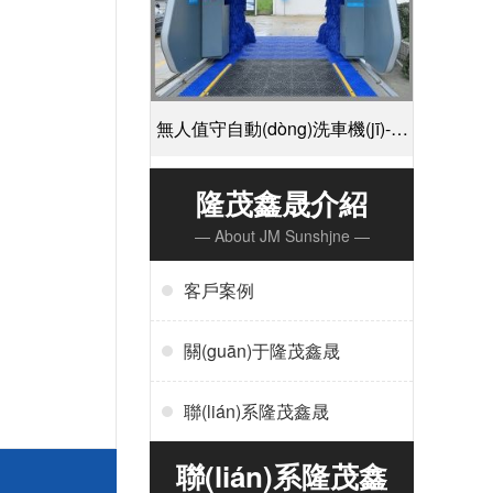
無人值守自動(dòng)洗車機(jī)-掃
碼支付24小時(shí)不停機(jī)洗車
隆茂鑫晟介紹
— About JM Sunshjne —
[隆茂鑫晟]
客戶案例
關(guān)于隆茂鑫晟
聯(lián)系隆茂鑫晟
聯(lián)系隆茂鑫