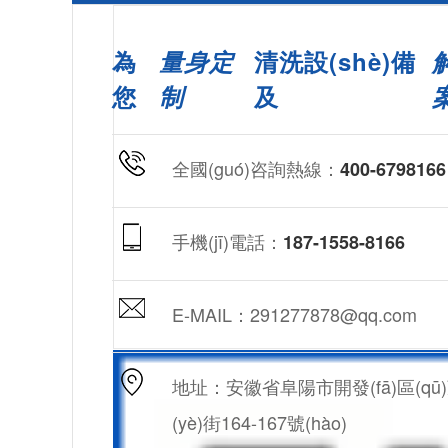
為
量身定
清洗設(shè)備
您
制
及
全國(guó)咨詢熱線：
400-6798166
手機(jī)電話：
187-1558-8166
E-MAIL：291277878@qq.com
地址：安徽省阜陽市開發(fā)區(qū
(yè)街164-167號(hào)