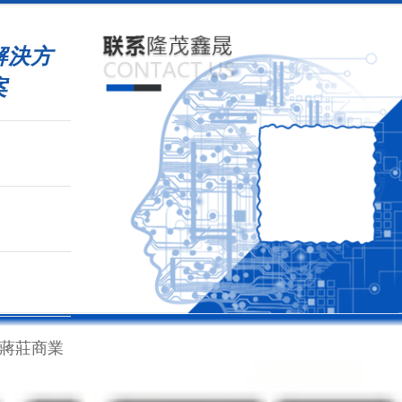
解決方
案
)蔣莊商業